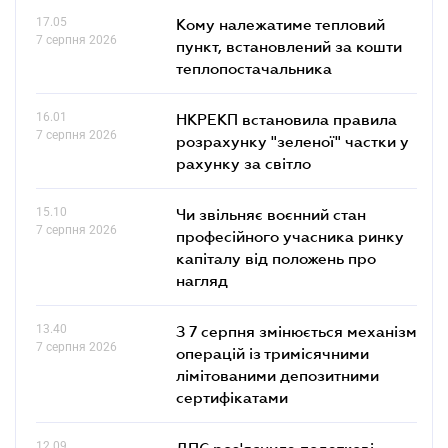
17.05
Кому належатиме тепловий
7 серпня 2026
пункт, встановлений за кошти
теплопостачальника
16.01
НКРЕКП встановила правила
7 серпня 2026
розрахунку "зеленої" частки у
рахунку за світло
15.10
Чи звільняє воєнний стан
7 серпня 2026
професійного учасника ринку
капіталу від положень про
нагляд
13.40
З 7 серпня змінюється механізм
7 серпня 2026
операцій із тримісячними
лімітованими депозитними
сертифікатами
12.09
ДПС роз'яснила податкові