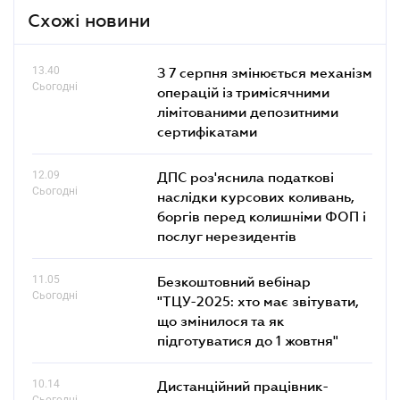
Схожі новини
13.40
З 7 серпня змінюється механізм
Сьогодні
операцій із тримісячними
лімітованими депозитними
сертифікатами
12.09
ДПС роз'яснила податкові
Сьогодні
наслідки курсових коливань,
боргів перед колишніми ФОП і
послуг нерезидентів
11.05
Безкоштовний вебінар
Сьогодні
"ТЦУ-2025: хто має звітувати,
що змінилося та як
підготуватися до 1 жовтня"
10.14
Дистанційний працівник-
Сьогодні