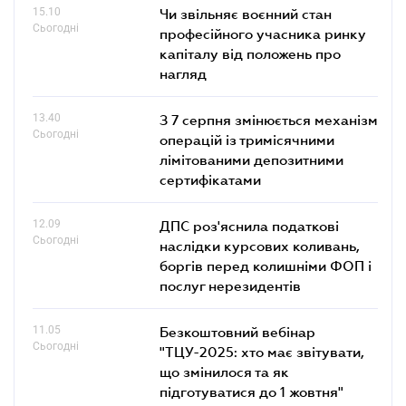
15.10
Чи звільняє воєнний стан
Сьогодні
професійного учасника ринку
капіталу від положень про
нагляд
13.40
З 7 серпня змінюється механізм
Сьогодні
операцій із тримісячними
лімітованими депозитними
сертифікатами
12.09
ДПС роз'яснила податкові
Сьогодні
наслідки курсових коливань,
боргів перед колишніми ФОП і
послуг нерезидентів
11.05
Безкоштовний вебінар
Сьогодні
"ТЦУ-2025: хто має звітувати,
що змінилося та як
підготуватися до 1 жовтня"