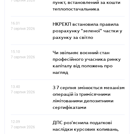
7 серпня 2026
пункт, встановлений за кошти
теплопостачальника
16.01
НКРЕКП встановила правила
7 серпня 2026
розрахунку "зеленої" частки у
рахунку за світло
15.10
Чи звільняє воєнний стан
7 серпня 2026
професійного учасника ринку
капіталу від положень про
нагляд
13.40
З 7 серпня змінюється механізм
7 серпня 2026
операцій із тримісячними
лімітованими депозитними
сертифікатами
12.09
ДПС роз'яснила податкові
7 серпня 2026
наслідки курсових коливань,