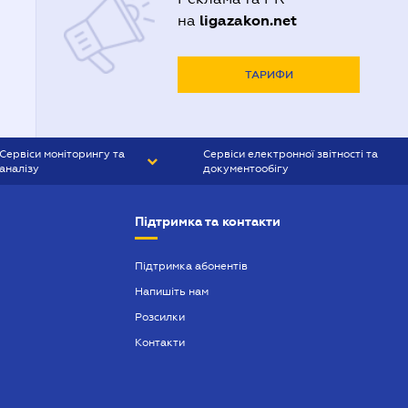
ligazakon.net
на
ТАРИФИ
Сервіси моніторингу та
Сервіси електронної звітності та
аналізу
документообігу
CONTR AGENT
Liga:REPORT
Підтримка та контакти
SMS-МАЯК
VERDICTUM
Підтримка абонентів
Напишіть нам
SEMANTRUM
Розсилки
SMS-МАЯК ІПОТЕКА
Контакти