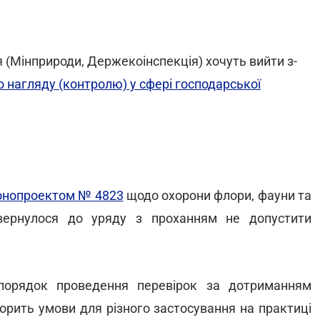
 (Мінприроди, Держекоінспекція) хочуть вийти з-
 нагляду (контролю) у сфері господарської
онопроектом № 4823
щодо охорони флори, фауни та
вернулося до уряду з проханням не допустити
 порядок проведення перевірок за дотриманням
ворить умови для різного застосування на практиці