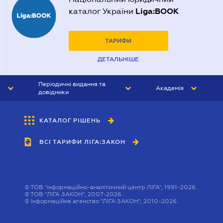
Liga:BOOK
каталог України
ТАРИФИ
ДЕТАЛЬНІШЕ
Періодичні видання та
Академія
довідники
ЮРИСТ&ЗАКОН
АКАДЕМІЯ ЛІГА:ЗАКОН
КАТАЛОГ РІШЕНЬ
БУХГАЛТЕР&ЗАКОН
ВСІ ТАРИФИ ЛІГА:ЗАКОН
ВІСНИК МСФЗ
ІНТЕРБУХ
ОСОБИСТИЙ ЕКСПЕРТ
©
ТОВ "інформаційно-аналітичний центр ЛІГА", 1991-2026.
©
ТОВ "ЛІГА ЗАКОН", 2007-2026.
©
Інформаційне агенство "ЛІГА:ЗАКОН", 2010-2026.