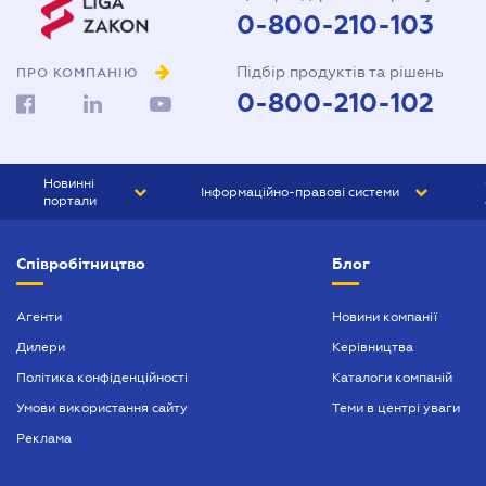
0-800-210-103
Підбір продуктів та рішень
ПРО КОМПАНІЮ
0-800-210-102
Новинні
Інформаційно-правові системи
портали
ЮРЛІГА
Право України
Співробітництво
Блог
БІЗНЕС
ГРАНД
БУХГАЛТЕР.ua
ПРАЙМ
Агенти
Новини компанії
Дилери
Керівництва
БУХГАЛТЕР ПРОФ
Політика конфіденційності
Каталоги компаній
ЮРИСТ ПРОФ
Умови використання сайту
Теми в центрі уваги
ЮРИСТ
Реклама
ПІДПРИЄМЕЦЬ