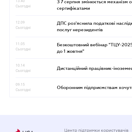
13.40
З 7 серпня змінюється механізм 
Сьогодні
сертифікатами
12.09
ДПС роз'яснила податкові наслід
Сьогодні
послуг нерезидентів
11.05
Безкоштовний вебінар "ТЦУ-2025: 
Сьогодні
до 1 жовтня"
10.14
Дистанційний працівник-іноземе
Сьогодні
09.15
Оборонним підприємствам хочуть
Сьогодні
Центр підтримки користувачів