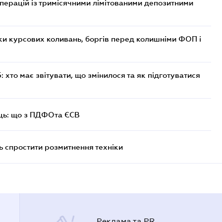
операцій із тримісячними лімітованими депозитними
ки курсових коливань, боргів перед колишніми ФОП і
хто має звітувати, що змінилося та як підготуватися
ць: що з ПДФОта ЄСВ
 спростити розмитнення техніки
Реклама та PR