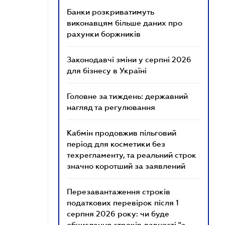
Банки розкриватимуть
виконавцям більше даних про
рахунки боржників
Законодавчі зміни у серпні 2026
для бізнесу в Україні
Головне за тиждень: державний
нагляд та регулювання
Кабмін продовжив пільговий
період для косметики без
техрегламенту, та реальний строк
значно коротший за заявлений
Перезавантаження строків
податкових перевірок після 1
серпня 2026 року: чи буде
обчислення строків давності "з