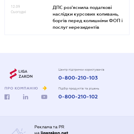
12.09
ДПС роз'яснила податкові
Сьогодні
наслідки курсових коливань,
боргів перед колишніми ФОП і
послуг нерезидентів
Центр підтримки користувачів
0-800-210-103
ПРО КОМПАНІЮ
Підбір продуктів та рішень
0-800-210-102
Реклама та PR
на
ligazakon.net