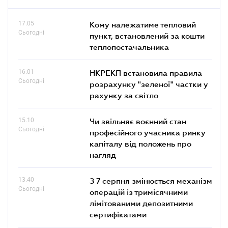
17.05
Кому належатиме тепловий
Сьогодні
пункт, встановлений за кошти
теплопостачальника
16.01
НКРЕКП встановила правила
Сьогодні
розрахунку "зеленої" частки у
рахунку за світло
15.10
Чи звільняє воєнний стан
Сьогодні
професійного учасника ринку
капіталу від положень про
нагляд
13.40
З 7 серпня змінюється механізм
Сьогодні
операцій із тримісячними
лімітованими депозитними
сертифікатами