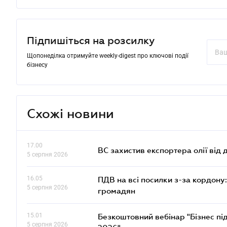
Підпишіться на розсилку
Щопонеділка отримуйте weekly-digest про ключові події
бізнесу
Схожі новини
17.00
ВС захистив експортера олії від
5 серпня 2026
16.05
ПДВ на всі посилки з-за кордону:
5 серпня 2026
громадян
15.01
Безкоштовний вебінар "Бізнес під
5 серпня 2026