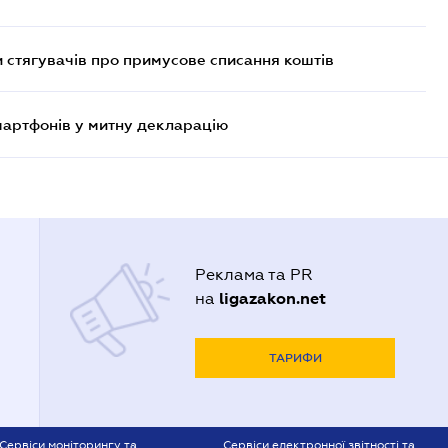
 стягувачів про примусове списання коштів
смартфонів у митну декларацію
Реклама та PR
ligazakon.net
на
ТАРИФИ
Сервіси моніторингу та
Сервіси електронної звітності та