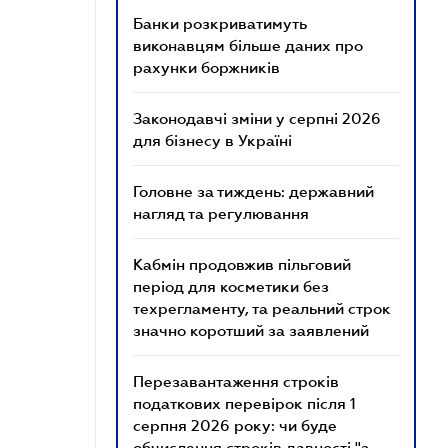
Банки розкриватимуть
виконавцям більше даних про
рахунки боржників
Законодавчі зміни у серпні 2026
для бізнесу в Україні
Головне за тиждень: державний
нагляд та регулювання
Кабмін продовжив пільговий
період для косметики без
техрегламенту, та реальний строк
значно коротший за заявлений
Перезавантаження строків
податкових перевірок після 1
серпня 2026 року: чи буде
обчислення строків давності "з