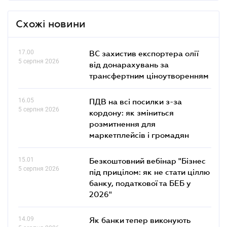
Схожі новини
17.00
ВС захистив експортера олії
5 серпня 2026
від донарахувань за
трансфертним ціноутворенням
16.05
ПДВ на всі посилки з-за
5 серпня 2026
кордону: як зміниться
розмитнення для
маркетплейсів і громадян
15.01
Безкоштовний вебінар "Бізнес
5 серпня 2026
під прицілом: як не стати ціллю
банку, податкової та БЕБ у
2026"
14.09
Як банки тепер виконують