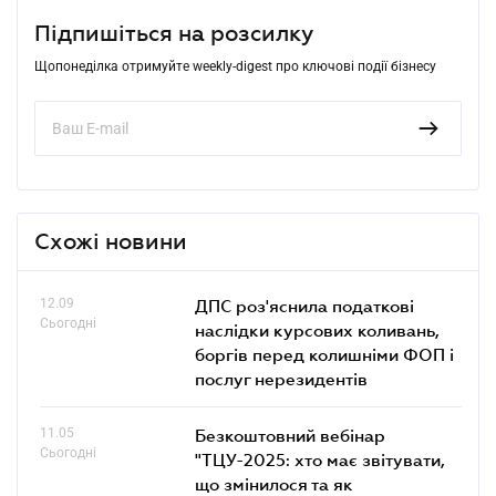
Підпишіться на розсилку
Щопонеділка отримуйте weekly-digest про ключові події бізнесу
Схожі новини
12.09
ДПС роз'яснила податкові
Сьогодні
наслідки курсових коливань,
боргів перед колишніми ФОП і
послуг нерезидентів
11.05
Безкоштовний вебінар
Сьогодні
"ТЦУ-2025: хто має звітувати,
що змінилося та як