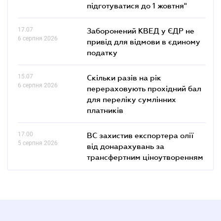
підготуватися до 1 жовтня"
17.07
Заборонений КВЕД у ЄДР не
6 серпня 2026
привід для відмови в єдиному
податку
15.07
Скільки разів на рік
6 серпня 2026
перераховують прохідний бал
для переліку сумлінних
платників
17.00
ВС захистив експортера олії
5 серпня 2026
від донарахувань за
трансфертним ціноутворенням