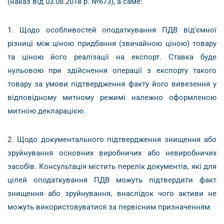
(наказ від 03.08.2018 р. №673), а саме:
1.
Щодо особливостей оподаткування ПДВ від'ємної
різниці між ціною придбання (звичайною ціною) товару
та ціною його реалізації на експорт. Ставка буде
нульовою при здійснення операції з експорту такого
товару за умови підтвердження факту його вивезення у
відповідному митному режимі належно оформленою
митною декларацією.
2.
Щодо документального підтвердження знищення або
зруйнування основних виробничих або невиробничих
засобів. Консультація містить перелік документів, які для
цілей оподаткування ПДВ можуть підтвердити факт
знищення або зруйнування, внаслідок чого активи не
можуть використовуватися за первісним призначенням