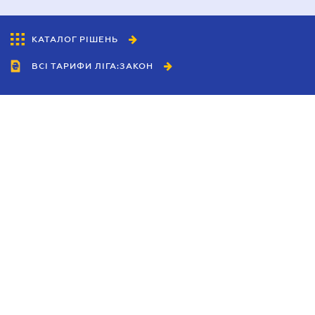
КАТАЛОГ РІШЕНЬ
ВСІ ТАРИФИ ЛІГА:ЗАКОН
Співробітництво
Агенти
Дилери
Політика конфіденційності
Умови використання сайту
Реклама
Блог
Новини компанії
Керівництва
Каталоги компаній