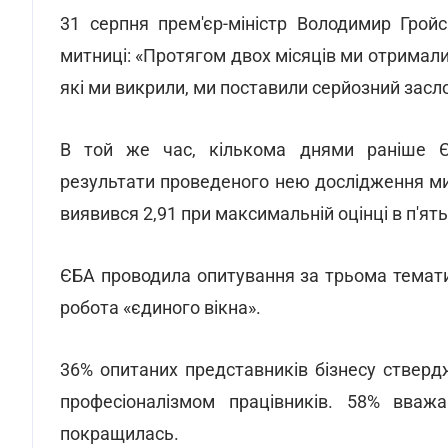
31 серпня прем'єр-міністр Володимир Грой
митниці: «Протягом двох місяців ми отримал
які ми викрили, ми поставили серйозний засл
В той же час, кількома днями раніше Євр
результати проведеного нею дослідження мит
виявився 2,91 при максимальній оцінці в п'ять
ЄБА проводила опитування за трьома темати
робота «єдиного вікна».
36% опитаних представників бізнесу стверд
професіоналізмом працівників. 58% вваж
покращилась.