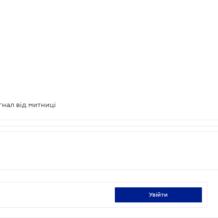
гнал від митниці
увійти