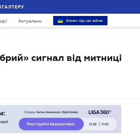
ХГАЛТЕРУ
одії
Актуально
Бізнес під час війни
обрий» сигнал від митниці