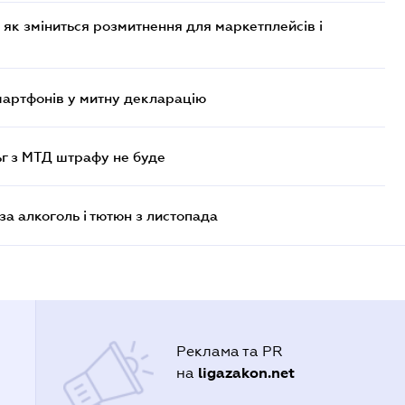
 як зміниться розмитнення для маркетплейсів і
смартфонів у митну декларацію
ьг з МТД штрафу не буде
за алкоголь і тютюн з листопада
Реклама та PR
ligazakon.net
на