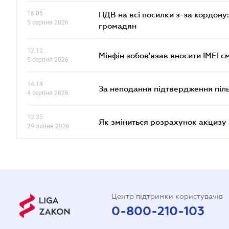
16.05
ПДВ на всі посилки з-за кордону:
5 серпня 2026
громадян
12.12
Мінфін зобов'язав вносити IMEI 
5 серпня 2026
14.14
За неподання підтвердження піл
4 серпня 2026
12.35
Як зміниться розрахунок акцизу 
29 липня 2026
Центр підтримки користувачів
0-800-210-103