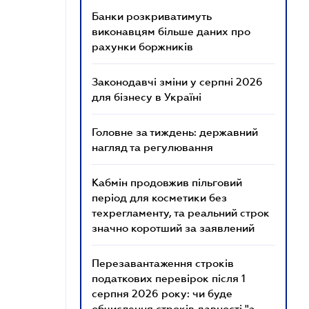
Банки розкриватимуть
виконавцям більше даних про
рахунки боржників
Законодавчі зміни у серпні 2026
для бізнесу в Україні
Головне за тиждень: державний
нагляд та регулювання
Кабмін продовжив пільговий
період для косметики без
техрегламенту, та реальний строк
значно коротший за заявлений
Перезавантаження строків
податкових перевірок після 1
серпня 2026 року: чи буде
обчислення строків давності "з