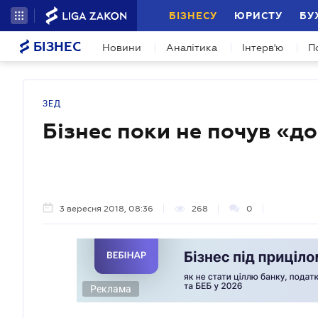
БІЗНЕСУ
ЮРИСТУ
БУ
БІЗНЕС
Новини
Аналітика
Інтерв'ю
П
ЗЕД
Бізнес поки не почув «д
3 вересня 2018, 08:36
268
0
Реклама