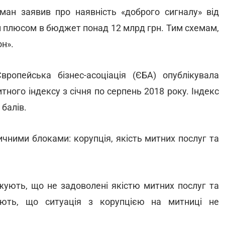
сман заявив про наявність «доброго сигналу» від
и плюсом в бюджет понад 12 млрд грн. Тим схемам,
он».
опейська бізнес-асоціація (ЄБА) опублікувала
ного індексу з січня по серпень 2018 року. Індекс
 балів.
чними блоками: корупція, якість митних послуг та
жують, що не задоволені якістю митних послуг та
ають, що ситуація з корупцією на митниці не