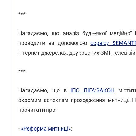
***
Нагадаємо, що аналіз будь-якої медійної 
проводити за допомогою
сервісу SEMAN
інтернет-джерелах, друкованих ЗМІ, телевізій
***
Нагадаємо, що в
ІПС ЛІГА:ЗАКОН
містить
окремим аспектам проходження митниці. На
прочитати про:
-
«Реформа митниці»
;