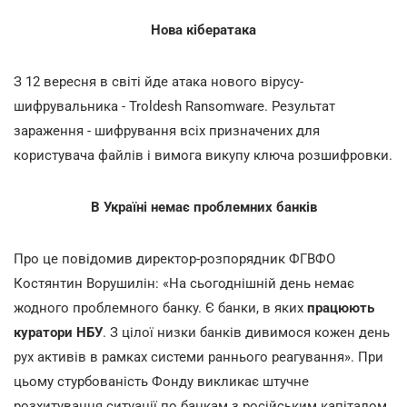
Нова кібератака
З 12 вересня в світі йде атака нового вірусу-
шифрувальника - Troldesh Ransomware. Результат
зараження - шифрування всіх призначених для
користувача файлів і вимога викупу ключа розшифровки.
В Україні немає проблемних банків
Про це повідомив директор-розпорядник ФГВФО
Костянтин Ворушилін: «На сьогоднішній день немає
жодного проблемного банку. Є банки, в яких
працюють
куратори НБУ
. З цілої низки банків дивимося кожен день
рух активів в рамках системи раннього реагування». При
цьому стурбованість Фонду викликає штучне
розхитування ситуації по банкам з російським капіталом,