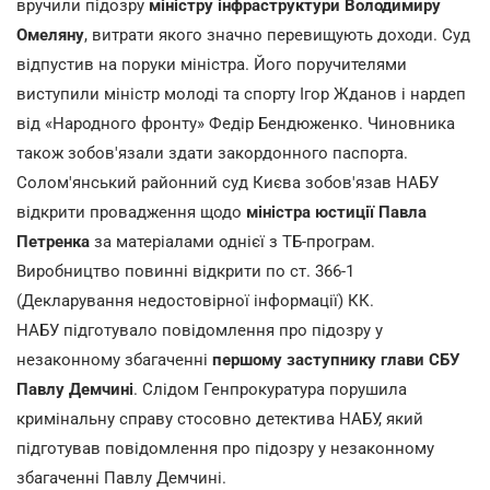
вручили підозру
міністру інфраструктури Володимиру
Омеляну
, витрати якого значно перевищують доходи. Суд
відпустив на поруки міністра. Його поручителями
виступили міністр молоді та спорту Ігор Жданов і нардеп
від «Народного фронту» Федір Бендюженко. Чиновника
також зобов'язали здати закордонного паспорта.
Солом'янський районний суд Києва зобов'язав НАБУ
відкрити провадження щодо
міністра юстиції Павла
Петренка
за матеріалами однієї з ТБ-програм.
Виробництво повинні відкрити по ст. 366-1
(Декларування недостовірної інформації) КК.
НАБУ підготувало повідомлення про підозру у
незаконному збагаченні
першому заступнику глави СБУ
Павлу Демчині
. Слідом Генпрокуратура порушила
кримінальну справу стосовно детектива НАБУ, який
підготував повідомлення про підозру у незаконному
збагаченні Павлу Демчині.