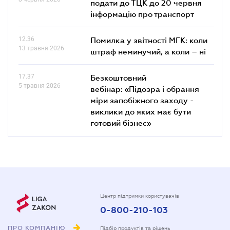
подати до ТЦК до 20 червня
інформацію про транспорт
12.36
Помилка у звітності МГК: коли
13 травня 2026
штраф неминучий, а коли – ні
17.37
Безкоштовний
5 травня 2026
вебінар: «Підозра і обрання
міри запобіжного заходу -
виклики до яких має бути
готовий бізнес»
Центр підтримки користувачів
0-800-210-103
ПРО КОМПАНІЮ
Підбір продуктів та рішень