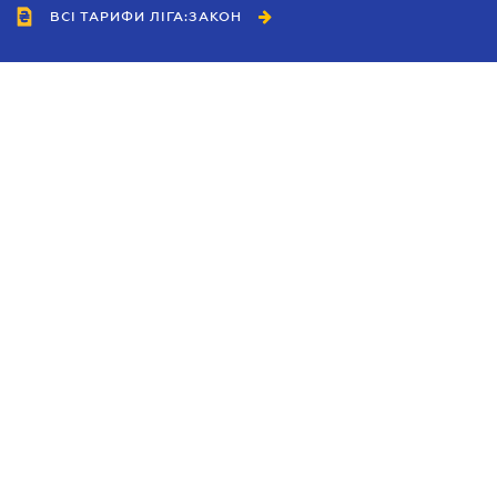
ВСІ ТАРИФИ ЛІГА:ЗАКОН
Співробітництво
Агенти
Дилери
Політика конфіденційності
Умови використання сайту
Реклама
Блог
Новини компанії
Керівництва
Каталоги компаній
Теми в центрі уваги
Підтримка та контакти