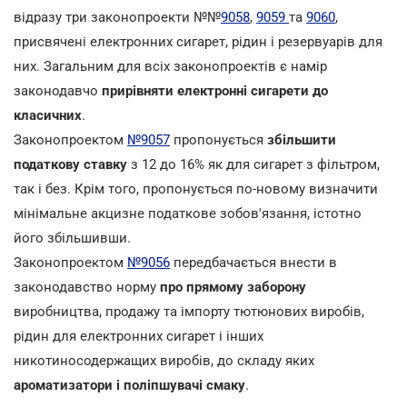
відразу три законопроекти №№
9058
,
9059
та
9060
,
присвячені електронних сигарет, рідин і резервуарів для
них. Загальним для всіх законопроектів є намір
законодавчо
прирівняти електронні сигарети до
класичних
.
Законопроектом
№9057
пропонується
збільшити
податкову ставку
з 12 до 16% як для сигарет з фільтром,
так і без. Крім того, пропонується по-новому визначити
мінімальне акцизне податкове зобов'язання, істотно
його збільшивши.
Законопроектом
№9056
передбачається внести в
законодавство норму
про прямому заборону
виробництва, продажу та імпорту тютюнових виробів,
рідин для електронних сигарет і інших
никотиносодержащих виробів, до складу яких
ароматизатори і поліпшувачі смаку
.