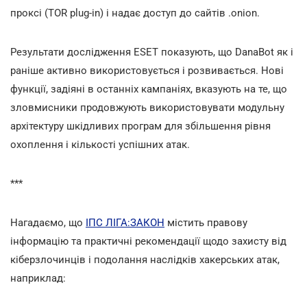
проксі (TOR plug-in) і надає доступ до сайтів .onion.
Результати дослідження ESET показують, що DanaBot як і
раніше активно використовується і розвивається. Нові
функції, задіяні в останніх кампаніях, вказують на те, що
зловмисники продовжують використовувати модульну
архітектуру шкідливих програм для збільшення рівня
охоплення і кількості успішних атак.
***
Нагадаємо, що
ІПС ЛІГА:ЗАКОН
містить правову
інформацію та практичні рекомендації щодо захисту від
кіберзлочинців і подолання наслідків хакерських атак,
наприклад: