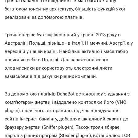
трояна DanaBot. Це шкідливе ПЗ має багатоетапну і
багатокомпонентну архітектуру, більшість функцій якої
реалізовані за допомогою плагінів.
Троян вперше був зафіксований у травні 2018 року в
Австралії і Польщі, пізніше - в Італії, Німеччині, Австрії, а у
вересні й у нашій країні. Найбільш активно і масштабно
проявляє себе в Польщі. Для зараження жертв
зловмисники використовують електронні листи,
замасковані під рахунки різних компаній.
За допомогою плагінів DanaBot встановлює з'єднання з
комп'ютером жертви і віддалено контролює його (VNC
plug-in), після чого, як правило, під час відвідування
сайтів інтернет-банкінгу, добавляє шкідливий скрипт до
браузеру жертви (Sniffer plug-in). Також троян збирає
паролі з різних програм (Stealer plug-in), встановлює TOR