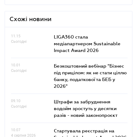
Схожі новини
11.15
LIGA360 стала
Сьогодні
медіапартнером Sustainable
Impact Award 2026
10.01
Безкоштовний вебінар "Бізнес
Сьогодні
під прицілом: як не стати ціллю
банку, податкової та БЕБ у
2026"
09.10
Штрафи за забруднення
Сьогодні
водойм зростуть у десятки
разів - новий законопроєкт
10.07
Стартувала реєстрація на
4 серпня 2026