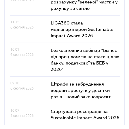
розрахунку "зеленої" частки у
рахунку за світло
11.15
LIGA360 стала
6 серпня 2026
медіапартнером Sustainable
Impact Award 2026
10.01
Безкоштовний вебінар "Бізнес
6 серпня 2026
під прицілом: як не стати ціллю
банку, податкової та БЕБ у
2026"
09.10
Штрафи за забруднення
6 серпня 2026
водойм зростуть у десятки
разів - новий законопроєкт
10.07
Стартувала реєстрація на
4 серпня 2026
Sustainable Impact Award 2026