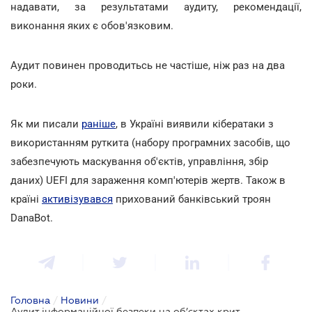
надавати, за результатами аудиту, рекомендації,
виконання яких є обов'язковим.
Аудит повинен проводитьсь не частіше, ніж раз на два
роки.
Як ми писали
раніше
, в Україні виявили кібератаки з
використанням руткита (набору програмних засобів, що
забезпечують маскування об'єктів, управління, збір
даних) UEFI для зараження комп'ютерів жертв. Також в
країні
активізувався
прихований банківський троян
DanaBot.
Головна
/
Новини
/
Аудит інформаційної безпеки на об’єктах критичної інфраструктури може стати обов’язковим