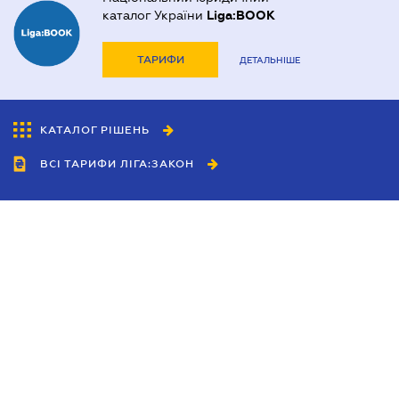
каталог України
Liga:BOOK
ТАРИФИ
ДЕТАЛЬНІШЕ
КАТАЛОГ РІШЕНЬ
ВСІ ТАРИФИ ЛІГА:ЗАКОН
Співробітництво
Агенти
Дилери
Політика конфіденційності
Умови використання сайту
Реклама
Блог