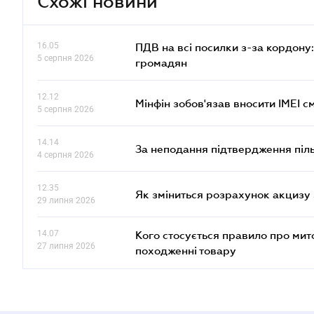
Схожі новини
16.05
ПДВ на всі посилки з-за кордону:
5 серпня 2026
громадян
12.12
Мінфін зобов'язав вносити IMEI 
5 серпня 2026
14.14
За неподання підтвердження піл
4 серпня 2026
12.35
Як зміниться розрахунок акцизу 
29 липня 2026
14.07
Кого стосується правило про ми
27 липня 2026
походженні товару