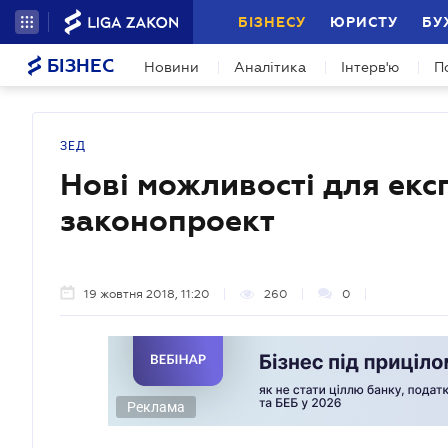
БІЗНЕСУ
ЮРИСТУ
БУ
БІЗНЕС
Новини
Аналітика
Інтерв'ю
П
ЗЕД
Нові можливості для екс
законопроект
19 жовтня 2018, 11:20
260
0
Реклама