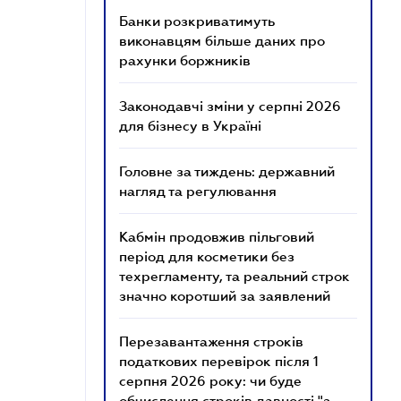
Банки розкриватимуть
виконавцям більше даних про
рахунки боржників
Законодавчі зміни у серпні 2026
для бізнесу в Україні
Головне за тиждень: державний
нагляд та регулювання
Кабмін продовжив пільговий
період для косметики без
техрегламенту, та реальний строк
значно коротший за заявлений
Перезавантаження строків
податкових перевірок після 1
серпня 2026 року: чи буде
обчислення строків давності "з