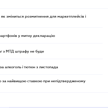
 як зміниться розмитнення для маркетплейсів і
смартфонів у митну декларацію
ьг з МТД штрафу не буде
за алкоголь і тютюн з листопада
то за найвищою ставкою при непідтвердженому