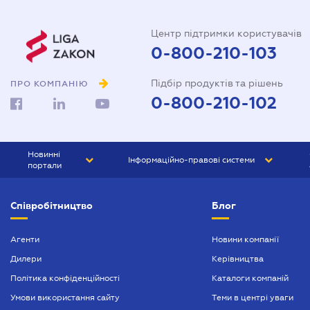
Центр підтримки користувачів
0-800-210-103
Підбір продуктів та рішень
ПРО КОМПАНІЮ
0-800-210-102
Новинні
Інформаційно-правові системи
портали
ЮРЛІГА
Право України
Співробітництво
Блог
БІЗНЕС
ГРАНД
БУХГАЛТЕР.ua
ПРАЙМ
Агенти
Новини компанії
Дилери
Керівництва
БУХГАЛТЕР ПРОФ
Політика конфіденційності
Каталоги компаній
ЮРИСТ ПРОФ
Умови використання сайту
Теми в центрі уваги
ЮРИСТ