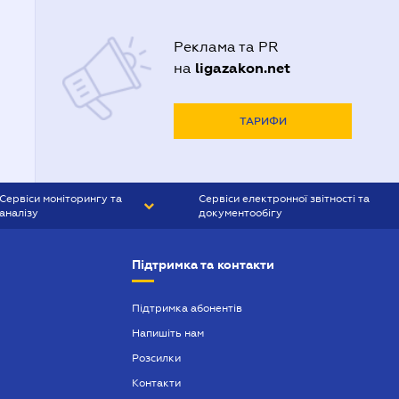
Реклама та PR
ligazakon.net
на
ТАРИФИ
Сервіси моніторингу та
Сервіси електронної звітності та
аналізу
документообігу
CONTR AGENT
Liga:REPORT
Підтримка та контакти
SMS-МАЯК
VERDICTUM
Підтримка абонентів
Напишіть нам
SEMANTRUM
Розсилки
SMS-МАЯК ІПОТЕКА
Контакти