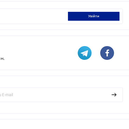
увійти
н.