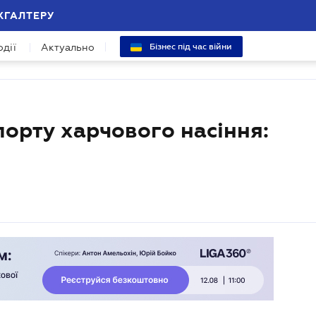
ХГАЛТЕРУ
одії
Актуально
Бізнес під час війни
порту харчового насіння: