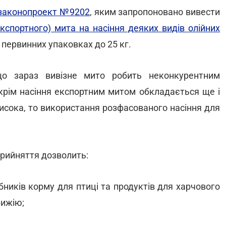
законопроект №9202
, яким запропоновано вивести
кспортного) мита на насіння деяких видів олійних
 первинних упаковках до 25 кг.
що зараз вивізне мито робить неконкурентним
(крім насіння експортним митом обкладається ще і
 висока, то використання розфасованого насіння для
рийняття дозволить:
ників корму для птиці та продуктів для харчового
рижію;