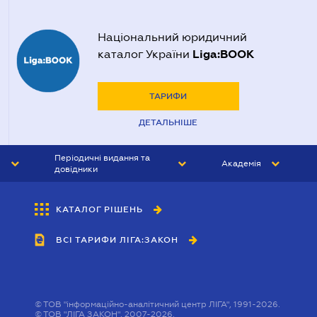
Національний юридичний
Liga:BOOK
каталог України
ТАРИФИ
ДЕТАЛЬНІШЕ
Періодичні видання та
Академія
довідники
ЮРИСТ&ЗАКОН
АКАДЕМІЯ ЛІГА:ЗАКОН
КАТАЛОГ РІШЕНЬ
БУХГАЛТЕР&ЗАКОН
ВСІ ТАРИФИ ЛІГА:ЗАКОН
ВІСНИК МСФЗ
ІНТЕРБУХ
ОСОБИСТИЙ ЕКСПЕРТ
©
ТОВ "інформаційно-аналітичний центр ЛІГА", 1991-2026.
©
ТОВ "ЛІГА ЗАКОН", 2007-2026.