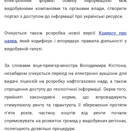
електронний формат обміну інформацією між
видобувними компаніями та органами влади, створити
портал з доступом до інформації про українські ресурси.
Очікується також розробка нової версії
Кодексу про
надра
, який кодифікує і впорядкує правила діяльності у
видобувній галузі.
За словами віце-прем'єр-міністра Володимира Кістіона,
незабаром очікується перехід на електронні аукціони для
видачі ліцензій на розробку нафтогазових надр, а також
спрощення доступу до геологічної інформації. Окрім того,
прийняті законодавчі норми, що впроваджують
стимулюючу ренту та гарантують її збереження протягм
п'яти років, частину коштів від ренти почали
спрямовувати на розвиток громад у видобувних регіонах,
полегшують дозвільні процедури.