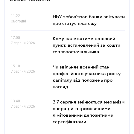
11.22
НБУ зобов'язав банки звітувати
Сьогодні
про статус платежу
17.05
Кому належатиме тепловий
7 серпня 2026
пункт, встановлений за кошти
теплопостачальника
15.10
Чи звільняє воєнний стан
7 серпня 2026
професійного учасника ринку
капіталу від положень про
нагляд
13.40
З 7 серпня змінюється механізм
7 серпня 2026
операцій із тримісячними
лімітованими депозитними
сертифікатами