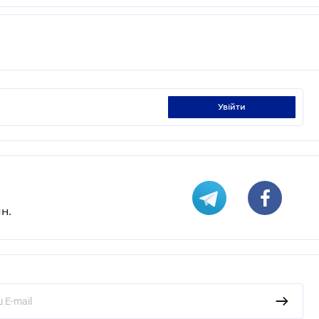
увійти
н.