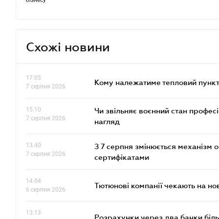
бізнесу
Схожі новини
17.05
Кому належатиме тепловий пункт
7 серпня 2026
15.10
Чи звільняє воєнний стан профес
7 серпня 2026
нагляд
13.40
З 7 серпня змінюється механізм 
7 серпня 2026
сертифікатами
14.04
Тютюнові компанії чекають на но
6 серпня 2026
13.13
Розрахунки через два банки біль