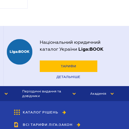
Національний юридичний
Liga:BOOK
каталог України
ТАРИФИ
ДЕТАЛЬНІШЕ
Періодичні видання та
Академія
довідники
ЮРИСТ&ЗАКОН
АКАДЕМІЯ ЛІГА:ЗАКОН
КАТАЛОГ РІШЕНЬ
БУХГАЛТЕР&ЗАКОН
ВСІ ТАРИФИ ЛІГА:ЗАКОН
ВІСНИК МСФЗ