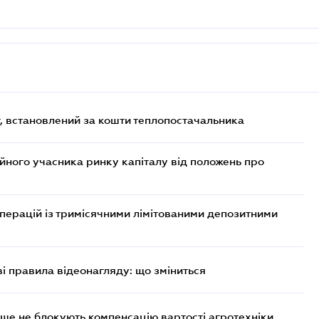
, встановлений за кошти теплопостачальника
ійного учасника ринку капіталу від положень про
операцій із тримісячними лімітованими депозитними
ві правила відеонагляду: що зміниться
ше не блокують компенсацію вартості агротехніки