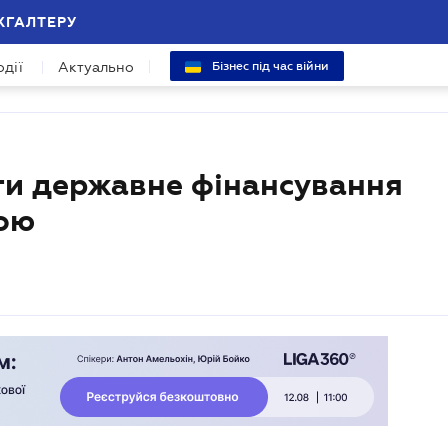
ХГАЛТЕРУ
одії
Актуально
Бізнес під час війни
и державне фінансування
ою