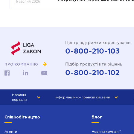
6 серпня 2026
Центр підтримки користувачів
0-800-210-103
Підбір продуктів та рішень
ПРО КОМПАНІЮ
0-800-210-102
Новинні
Інформаційно-правові системи
портали
ЮРЛІГА
Право України
Співробітництво
Блог
БІЗНЕС
ГРАНД
БУХГАЛТЕР.ua
ПРАЙМ
Агенти
Новини компанії