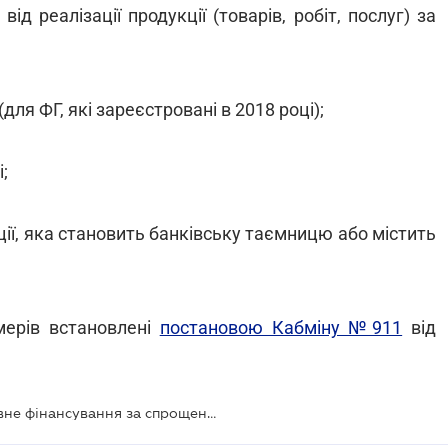
д реалізації продукції (товарів, робіт, послуг) за
(для ФГ, які зареєстровані в 2018 році);
;
ції, яка становить банківську таємницю або містить
мерів встановлені
постановою Кабміну №911
від
Фермери можуть отримати державне фінансування за спрощеною процедурою