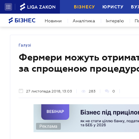
БІЗНЕСУ
ЮРИСТУ
БУ
БІЗНЕС
Новини
Аналітика
Інтерв'ю
П
Галузі
Фермери можуть отримат
за спрощеною процедур
27 листопада 2018, 13:03
283
0
Реклама