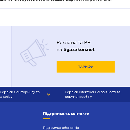
Реклама та PR
ligazakon.net
на
ТАРИФИ
Сервіси моніторингу та
Сервіси електронної звітності та
аналізу
документообігу
CONTR AGENT
Liga:REPORT
Підтримка та контакти
SMS-МАЯК
VERDICTUM
Підтримка абонентів