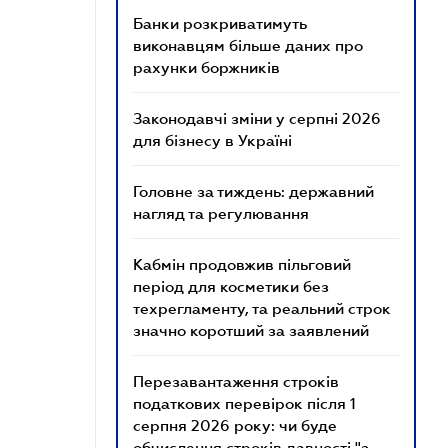
Банки розкриватимуть
виконавцям більше даних про
рахунки боржників
Законодавчі зміни у серпні 2026
для бізнесу в Україні
Головне за тиждень: державний
нагляд та регулювання
Кабмін продовжив пільговий
період для косметики без
техрегламенту, та реальний строк
значно коротший за заявлений
Перезавантаження строків
податкових перевірок після 1
серпня 2026 року: чи буде
обчислення строків давності "з