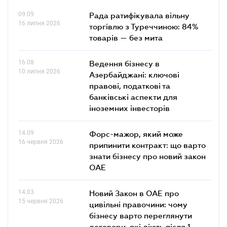
09.09
Рада ратифікувала вільну
16 липня 2026
торгівлю з Туреччиною: 84%
товарів — без мита
16.08
Ведення бізнесу в
10 липня 2026
Азербайджані: ключові
правові, податкові та
банківські аcпекти для
іноземних інвесторів
14.09
Форс-мажор, який може
16 червня 2026
припинити контракт: що варто
знати бізнесу про новий закон
ОАЕ
14.03
Новий Закон в ОАЕ про
15 червня 2026
цивільні правочини: чому
бізнесу варто переглянути
договори, які діють після 1