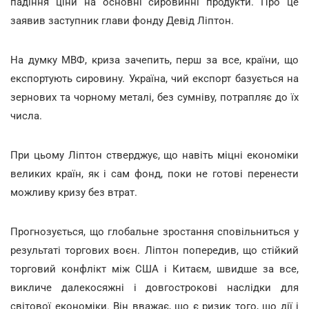
падіння ціни на основні сировинні продукти. Про це
заявив заступник глави фонду Девід Ліптон.
На думку МВФ, криза зачепить, перш за все, країни, що
експортують сировину. Україна, чий експорт базується на
зернових та чорному металі, без сумніву, потрапляє до їх
числа.
При цьому Ліптон стверджує, що навіть міцні економіки
великих країн, як і сам фонд, поки не готові перенести
можливу кризу без втрат.
Прогнозується, що глобальне зростання сповільниться у
результаті торгових воєн. Ліптон попередив, що стійкий
торговий конфлікт між США і Китаєм, швидше за все,
викличе далекосяжні і довгострокові наслідки для
світової економіки. Він вважає, що є ризик того, що дії і