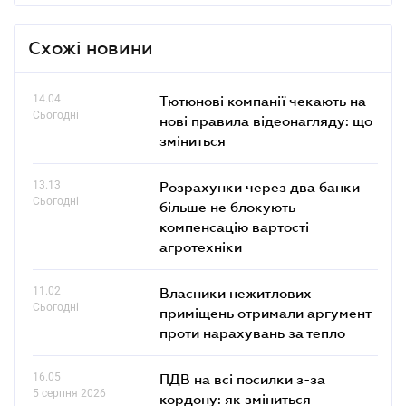
Схожі новини
14.04
Тютюнові компанії чекають на
Сьогодні
нові правила відеонагляду: що
зміниться
13.13
Розрахунки через два банки
Сьогодні
більше не блокують
компенсацію вартості
агротехніки
11.02
Власники нежитлових
Сьогодні
приміщень отримали аргумент
проти нарахувань за тепло
16.05
ПДВ на всі посилки з-за
5 серпня 2026
кордону: як зміниться