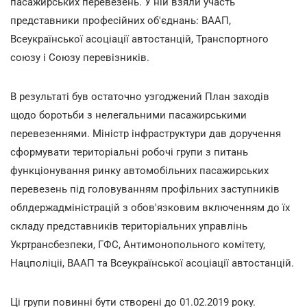
пасажирських перевезень. У ній взяли участь
представники професійних об'єднань: ВААП,
Всеукраїнської асоціації автостанцій, Транспортного
союзу і Союзу перевізників.
В результаті був остаточно узгоджений План заходів
щодо боротьби з нелегальними пасажирськими
перевезеннями. Міністр інфраструктури дав доручення
сформувати територіальні робочі групи з питань
функціонування ринку автомобільних пасажирських
перевезень під головуванням профільних заступників
облдержадміністрацій з обов'язковим включенням до їх
складу представників територіальних управлінь
Укртрансбезпеки, ГФС, Антимонопольного комітету,
Нацполіціі, ВААП та Всеукраїнської асоціації автостанцій.
Ці групи повинні бути створені до 01.02.2019 року.