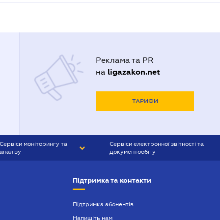
Реклама та PR
ligazakon.net
на
ТАРИФИ
Сервіси моніторингу та
Сервіси електронної звітності та
аналізу
документообігу
CONTR AGENT
Liga:REPORT
Підтримка та контакти
SMS-МАЯК
VERDICTUM
Підтримка абонентів
Напишіть нам
SEMANTRUM