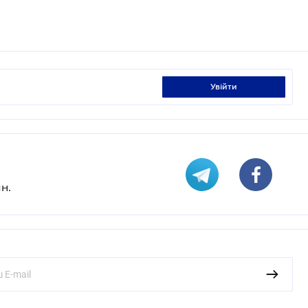
увійти
н.