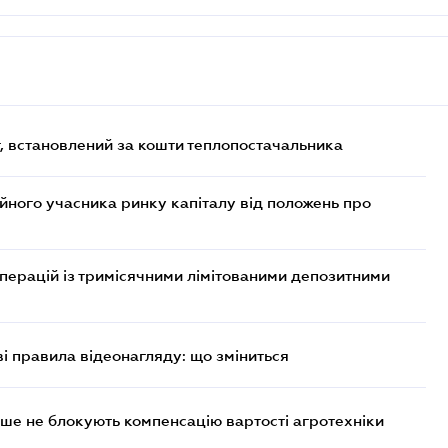
, встановлений за кошти теплопостачальника
ійного учасника ринку капіталу від положень про
операцій із тримісячними лімітованими депозитними
ві правила відеонагляду: що зміниться
ше не блокують компенсацію вартості агротехніки