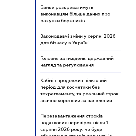
Банки розкриватимуть
виконавцям більше даних про
рахунки боржників
Законодавчі зміни у серпні 2026
для бізнесу в Україні
Головне за тиждень: державний
нагляд та регулювання
Кабмін продовжив пільговий
період для косметики без
техрегламенту, та реальний строк
значно коротший за заявлений
Перезавантаження строків
податкових перевірок після 1
серпня 2026 року: чи буде
обчислення строків давності "з