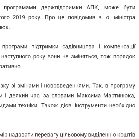
их програмами держпідтримки АПК, може бути
го 2019 року. Про це повідомив в. о. міністра
нюк.
рограми підтримки садівництва і компенсації
 наступного року вони не зміняться, тож порядок
ративно.
зку зі змінами і нововведеннями. Так, в програму
они і деякий час, за словами Максима Мартинюка,
дами техніки. Також дієві інструменти необхідно
.
амір надавати перевагу цільовому виділенню коштів