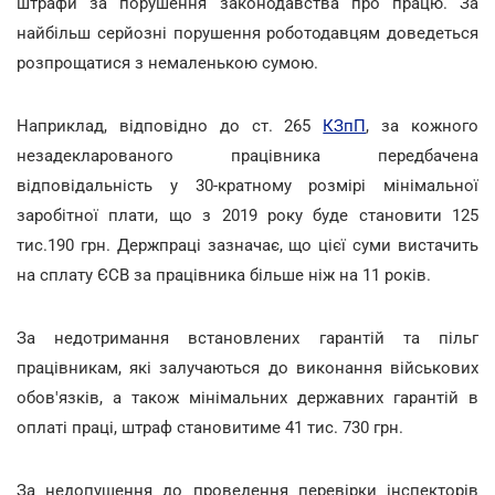
штрафи за порушення законодавства про працю. За
найбільш серйозні порушення роботодавцям доведеться
розпрощатися з немаленькою сумою.
Наприклад, відповідно до ст. 265
КЗпП
, за кожного
незадекларованого працівника передбачена
відповідальність у 30-кратному розмірі мінімальної
заробітної плати, що з 2019 року буде становити 125
тис.190 грн. Держпраці зазначає, що цієї суми вистачить
на сплату ЄСВ за працівника більше ніж на 11 років.
За недотримання встановлених гарантій та пільг
працівникам, які залучаються до виконання військових
обов'язків, а також мінімальних державних гарантій в
оплаті праці, штраф становитиме 41 тис. 730 грн.
За недопущення до проведення перевірки інспекторів