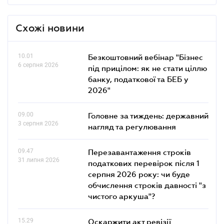
Схожі новини
10.01
Безкоштовний вебінар "Бізнес
6 серпня 2026
під прицілом: як не стати ціллю
банку, податкової та БЕБ у
2026"
09.00
Головне за тиждень: державний
3 серпня 2026
нагляд та регулювання
09.47
Перезавантаження строків
31 липня 2026
податкових перевірок після 1
серпня 2026 року: чи буде
обчислення строків давності "з
чистого аркуша"?
15.29
Оскаржити акт ревізії