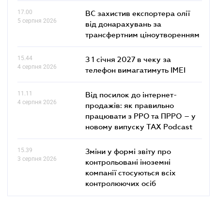
17.00
ВС захистив експортера олії
5 серпня 2026
від донарахувань за
трансфертним ціноутворенням
15.44
З 1 січня 2027 в чеку за
4 серпня 2026
телефон вимагатимуть IMEI
11.11
Від посилок до інтернет-
4 серпня 2026
продажів: як правильно
працювати з РРО та ПРРО – у
новому випуску TAX Podcast
15.39
Зміни у формі звіту про
3 серпня 2026
контрольовані іноземні
компанії стосуються всіх
контролюючих осіб