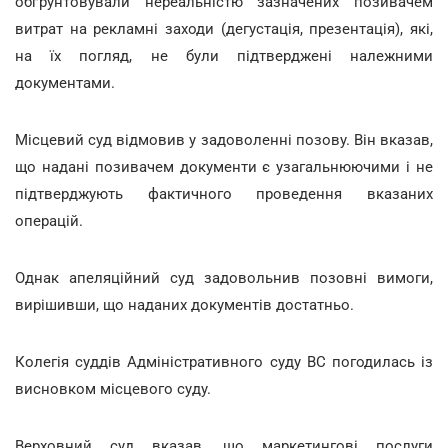
обґрунтовували нереальністю зазначених позивачем
витрат на рекламні заходи (дегустація, презентація), які,
на їх погляд, не були підтверджені належними
документами.
Місцевий суд відмовив у задоволенні позову. Він вказав,
що надані позивачем документи є узагальнюючими і не
підтверджують фактичного проведення вказаних
операцій.
Однак апеляційний суд задовольнив позовні вимоги,
вирішивши, що наданих документів достатньо.
Колегія суддів Адміністративного суду ВС погодилась із
висновком місцевого суду.
Верховний суд вказав, що маркетингові послуги