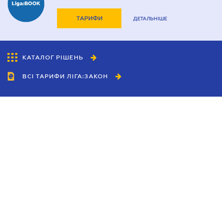
ТАРИФИ
ДЕТАЛЬНІШЕ
КАТАЛОГ РІШЕНЬ
ВСІ ТАРИФИ ЛІГА:ЗАКОН
Співробітництво
Агенти
Дилери
Політика конфіденційності
Умови використання сайту
Реклама
Блог
Новини компанії