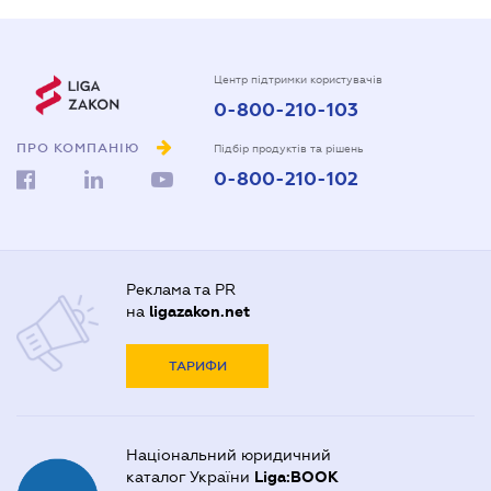
Центр підтримки користувачів
0-800-210-103
ПРО КОМПАНІЮ
Підбір продуктів та рішень
0-800-210-102
Реклама та PR
на
ligazakon.net
ТАРИФИ
Національний юридичний
каталог України
Liga:BOOK