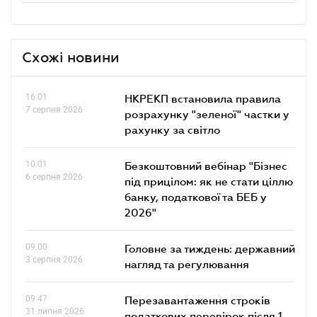
Схожі новини
16.01
НКРЕКП встановила правила
7 серпня 2026
розрахунку "зеленої" частки у
рахунку за світло
10.01
Безкоштовний вебінар "Бізнес
6 серпня 2026
під прицілом: як не стати ціллю
банку, податкової та БЕБ у
2026"
09.00
Головне за тиждень: державний
3 серпня 2026
нагляд та регулювання
09.47
Перезавантаження строків
31 липня 2026
податкових перевірок після 1