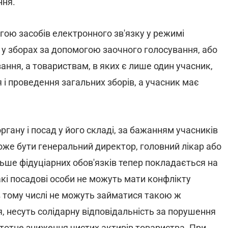
ння.
гою засобів електронного зв'язку у режимі
 у зборах за допомогою заочного голосування, або
ння, а товариствам, в яких є лише один учасник,
і проведення загальних зборів, а учасник має
ану і посад у його складі, за бажанням учасників
же бути генеральний директор, головний лікар або
льше фідуціарних обов'язків тепер покладається на
акі посадові особи не можуть мати конфлікту
 в тому числі не можуть займатися такою ж
я, несуть солідарну відповідальність за порушення
стотне зниження чистих активів товариства. При