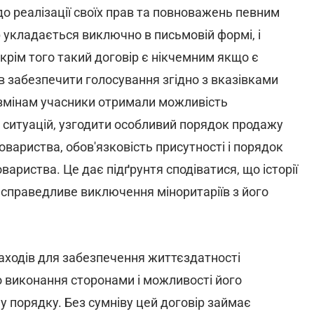
до реалізації своїх прав та повноважень певним
ір укладається виключно в письмовій формі, і
 крім того такий договір є нікчемним якщо є
 забезпечити голосування згідно з вказівками
 змінам учасники отримали можливість
ситуацій, узгодити особливий порядок продажу
овариства, обов'язковість присутності і порядок
вариства. Це дає підґрунтя сподіватися, що історії
есправедливе виключення міноритаріїв з його
аходів для забезпечення життєздатності
о виконання сторонами і можливості його
 порядку. Без сумніву цей договір займає