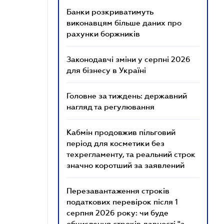
Банки розкриватимуть
виконавцям більше даних про
рахунки боржників
Законодавчі зміни у серпні 2026
для бізнесу в Україні
Головне за тиждень: державний
нагляд та регулювання
Кабмін продовжив пільговий
період для косметики без
техрегламенту, та реальний строк
значно коротший за заявлений
Перезавантаження строків
податкових перевірок після 1
серпня 2026 року: чи буде
обчислення строків давності "з