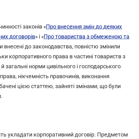
инності законів «
Про внесення змін до деяких
них договорів
» і «
Про товариства з обмеженою та
ли внесені до законодавства, повністю змінили
ьки корпоративного права в частині товариств з
й загальні норми цивільного і господарського
 права, нікчемність правочинів, виконання
дбачені цією статтею, зайняті змінами, що були
.
сть укладати корпоративний договір. Предметом