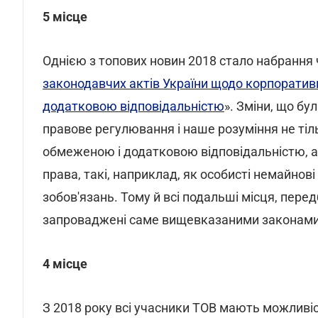
5 місце
Однією з топових новин 2018 стало набрання ч
законодавчих актів України щодо корпоратив
додатковою відповідальністю
». Зміни, що бу
правове регулювання і наше розуміння не тіл
обмеженою і додатковою відповідальністю, а 
права, такі, наприклад, як особисті немайнові
зобов'язань. Тому й всі подальші місця, пере
запроваджені саме вищевказаними законами
4 місце
З 2018 року всі учасники ТОВ мають можливі