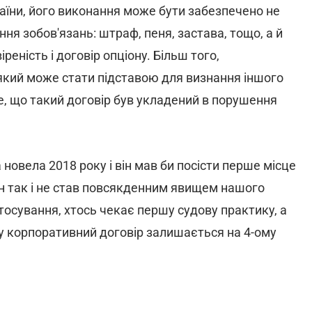
аїни, його виконання може бути забезпечено не
ня зобов'язань: штраф, пеня, застава, тощо, а й
еність і договір опціону. Більш того,
який може стати підставою для визнання іншого
те, що такий договір був укладений в порушення
овела 2018 року і він мав би посісти перше місце
він так і не став повсякденним явищем нашого
тосування, хтось чекає першу судову практику, а
у корпоративний договір залишається на 4-ому