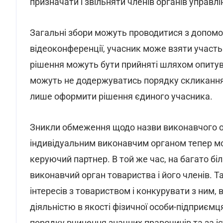
призначати і звільняти членів органів управлі
Загальні збори можуть проводитися з допомо
відеоконференції, учасник може взяти участь
рішення можуть бути прийняті шляхом опитува
можуть не додержуватись порядку скликання 
лише оформити рішення єдиного учасника.
Зникли обмеження щодо назви виконавчого орг
індивідуальним виконавчим органом тепер мо
керуючий партнер. В той же час, на багато бі
виконавчий орган товариства і його членів. Т
інтересів з товариством і конкурувати з ним,
діяльністю в якості фізичної особи-підприємц
порядку вчинення значних правочинів та за і