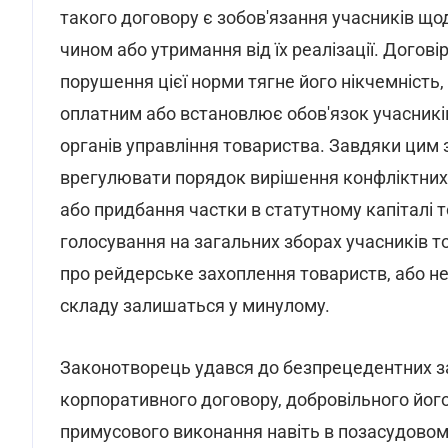
такого договору є зобов'язання учасників що
чином або утримання від їх реалізації. Догов
порушення цієї норми тягне його нікчемність,
оплатним або встановлює обов'язок учасників
органів управління товариства. Завдяки цим
врегулювати порядок вирішення конфліктних 
або придбання частки в статутному капіталі т
голосування на загальних зборах учасників то
про рейдерське захоплення товариств, або н
складу залишаться у минулому.
Законотворець удався до безпрецедентних з
корпоративного договору, добровільного йог
примусового виконання навіть в позасудовому