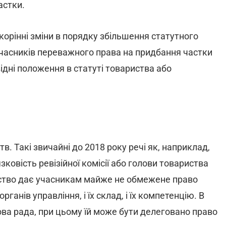
астки.
корінні зміни в порядку збільшення статутного
учасників переважного права на придбання частки
дні положення в статуті товариства або
в. Такі звичайні до 2018 року речі як, наприклад,
зковість ревізійної комісії або голови товариства
вство дає учасникам майже не обмежене право
рганів управління, і їх склад, і їх компетенцію. В
ва рада, при цьому їй може бути делеговано право