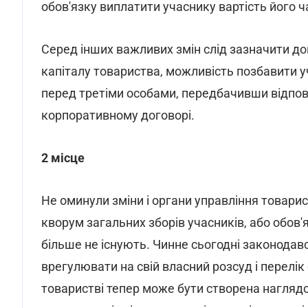
обов'язку виплатити учаснику вартість його ч
Серед інших важливих змін слід зазначити до
капіталу товариства, можливість позбавити 
перед третіми особами, передбачивши відпові
корпоративному договорі.
2 місце
Не оминули зміни і органи управління товарист
кворум загальних зборів учасників, або обов'я
більше не існують. Чинне сьогодні законода
врегулювати на свій власний розсуд і перелік о
товаристві тепер може бути створена наглядо