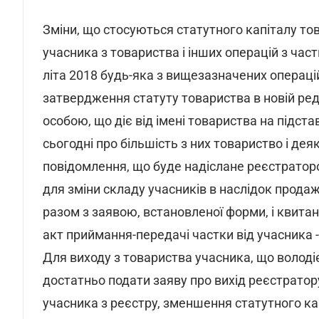
Зміни, що стосуються статутного капіталу тов
учасника з товариства і інших операцій з час
літа 2018 будь-яка з вищезазначених операці
затвердження статуту товариства в новій реда
особою, що діє від імені товариства на підста
сьогодні про більшість з них товариство і де
повідомлення, що буде надіслане реєстраторо
для зміни складу учасників в наслідок прода
разом з заявою, встановленої форми, і квита
акт приймання-передачі частки від учасника - 
Для виходу з товариства учасника, що володі
достатньо подати заяву про вихід реєстратор
учасника з реєстру, зменшення статутного ка