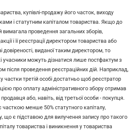
ариства, купівлі-продажу його часток, виходу
тками і статутним капіталом товариства. Якщо до
й вимагала проведення загальних зборів,
кції і її реєстрації директором товариства або
ві довіреності, виданої таким директором, то
які учасники можуть дізнатися лише постфактум з
м після проведення реєстраційних дій. Наприклад,
жу частки третій особі достатньо щоб реєстратор
нцією про оплату адміністративного збору отримав
продавця або, навіть, від третьої особи - покупця.
є часткою менше 50% статутного капіталу,
у, що є підставою для вилучення запису про такого
піталу товариства і виникнення у товариства