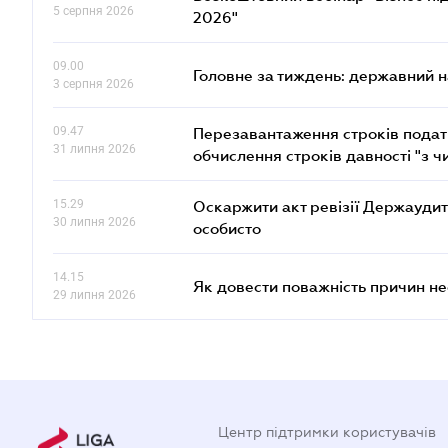
5 серпня 2026
2026"
09.00
Головне за тиждень: державний 
3 серпня 2026
09.47
Перезавантаження строків податк
31 липня 2026
обчислення строків давності "з ч
15.29
Оскаржити акт ревізії Держаудит
30 липня 2026
особисто
14.15
Як довести поважність причин н
29 липня 2026
Центр підтримки користувачів