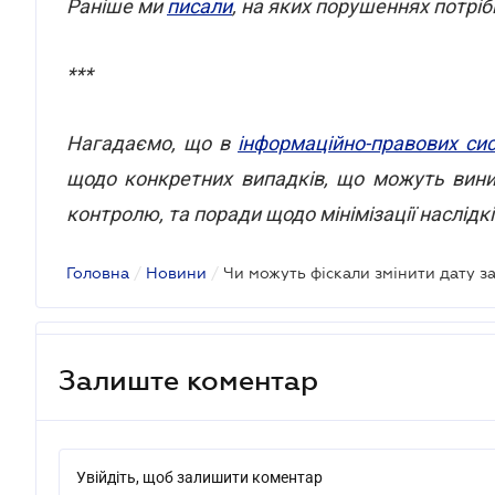
Раніше ми
писали
, на яких порушеннях потрі
***
Нагадаємо, що в
інформаційно-правових си
щодо конкретних випадків, що можуть вини
контролю, та поради щодо мінімізації наслідкі
Головна
/
Новини
/
Чи можуть фіскали змінити дату з
Залиште коментар
Увійдіть, щоб залишити коментар