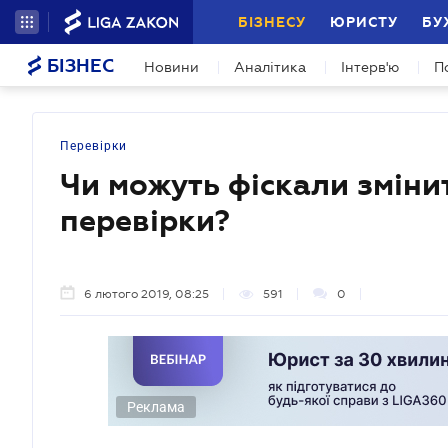
БІЗНЕСУ
ЮРИСТУ
БУ
БІЗНЕС
Новини
Аналітика
Інтерв'ю
П
Перевірки
Чи можуть фіскали зміни
перевірки?
6 лютого 2019, 08:25
591
0
Реклама