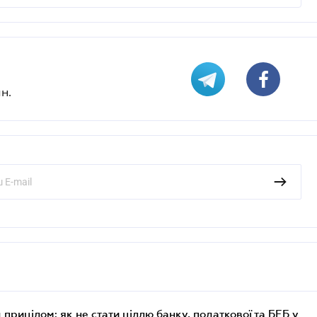
н.
 прицілом: як не стати ціллю банку, податкової та БЕБ у