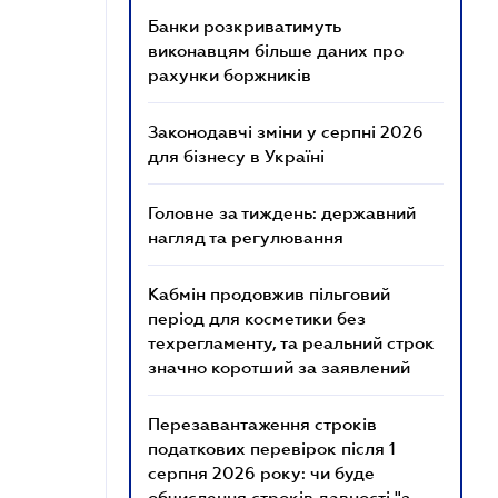
Банки розкриватимуть
виконавцям більше даних про
рахунки боржників
Законодавчі зміни у серпні 2026
для бізнесу в Україні
Головне за тиждень: державний
нагляд та регулювання
Кабмін продовжив пільговий
період для косметики без
техрегламенту, та реальний строк
значно коротший за заявлений
Перезавантаження строків
податкових перевірок після 1
серпня 2026 року: чи буде
обчислення строків давності "з