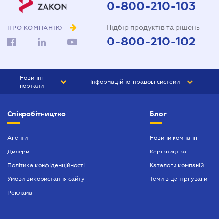
0-800-210-103
Підбір продуктів та рішень
ПРО КОМПАНІЮ
0-800-210-102
Новинні
Інформаційно-правові системи
портали
ЮРЛІГА
Право України
Співробітництво
Блог
БІЗНЕС
ГРАНД
БУХГАЛТЕР.ua
ПРАЙМ
Агенти
Новини компанії
Дилери
Керівництва
БУХГАЛТЕР ПРОФ
Політика конфіденційності
Каталоги компаній
ЮРИСТ ПРОФ
Умови використання сайту
Теми в центрі уваги
ЮРИСТ
Реклама
ПІДПРИЄМЕЦЬ