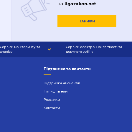
ligazakon.net
на
ТАРИФИ
Сервіси моніторингу та
Сервіси електронної звітності та
аналізу
документообігу
CONTR AGENT
Liga:REPORT
Підтримка та контакти
SMS-МАЯК
VERDICTUM
Підтримка абонентів
Напишіть нам
SEMANTRUM
Розсилки
SMS-МАЯК ІПОТЕКА
Контакти