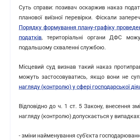
Суть справи: позивач оскаржив наказ подат
планової виїзної перевірки. Фіскали запер
Порядку формування плану-графіку проведе
податків
, територіальні органи ДФС можу
подальшому схваленні службою.
Місцевий суд визнав такий наказ протипра
можуть застосовуватись, якщо вони не су
нагляду (контролю) у сфері господарської дія
Відповідно до ч. 1 ст. 5 Закону, внесення з
нагляду (контролю) допускається у випадках
- зміни найменування суб'єкта господарюванн