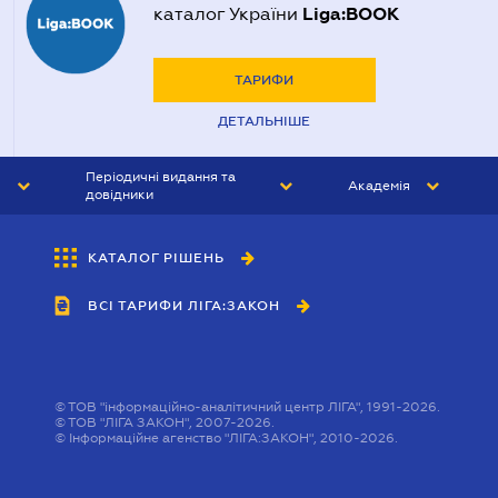
Liga:BOOK
каталог України
ТАРИФИ
ДЕТАЛЬНІШЕ
Періодичні видання та
Академія
довідники
ЮРИСТ&ЗАКОН
АКАДЕМІЯ ЛІГА:ЗАКОН
КАТАЛОГ РІШЕНЬ
БУХГАЛТЕР&ЗАКОН
ВСІ ТАРИФИ ЛІГА:ЗАКОН
ВІСНИК МСФЗ
ІНТЕРБУХ
ОСОБИСТИЙ ЕКСПЕРТ
©
ТОВ "інформаційно-аналітичний центр ЛІГА", 1991-2026.
©
ТОВ "ЛІГА ЗАКОН", 2007-2026.
©
Інформаційне агенство "ЛІГА:ЗАКОН", 2010-2026.