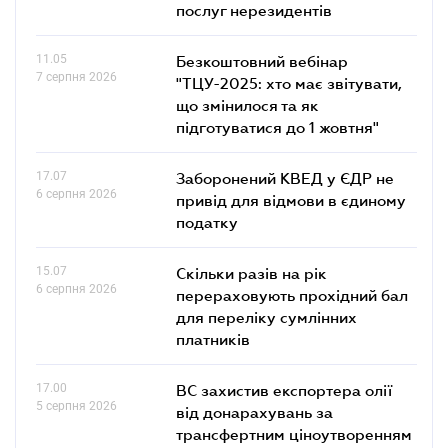
послуг нерезидентів
11.05
Безкоштовний вебінар
7 серпня 2026
"ТЦУ-2025: хто має звітувати,
що змінилося та як
підготуватися до 1 жовтня"
17.07
Заборонений КВЕД у ЄДР не
6 серпня 2026
привід для відмови в єдиному
податку
15.07
Скільки разів на рік
6 серпня 2026
перераховують прохідний бал
для переліку сумлінних
платників
17.00
ВС захистив експортера олії
5 серпня 2026
від донарахувань за
трансфертним ціноутворенням