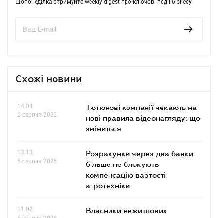
Щопонеділка отримуйте weekly-digest про ключові події бізнесу
Схожі новини
14.04
Тютюнові компанії чекають на
6 серпня 2026
нові правила відеонагляду: що
зміниться
13.13
Розрахунки через два банки
6 серпня 2026
більше не блокують
компенсацію вартості
агротехніки
11.02
Власники нежитлових
6 серпня 2026