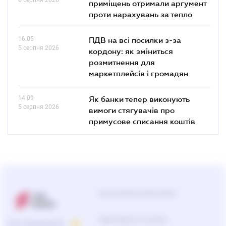
приміщень отримали аргумент
проти нарахувань за тепло
16.05
ПДВ на всі посилки з-за
5 серпня 2026
кордону: як зміниться
розмитнення для
маркетплейсів і громадян
14.09
Як банки тепер виконують
5 серпня 2026
вимоги стягувачів про
примусове списання коштів
Центр підтримки користувачів
Підбір продуктів та рішень
ПРО КОМПАНІЮ