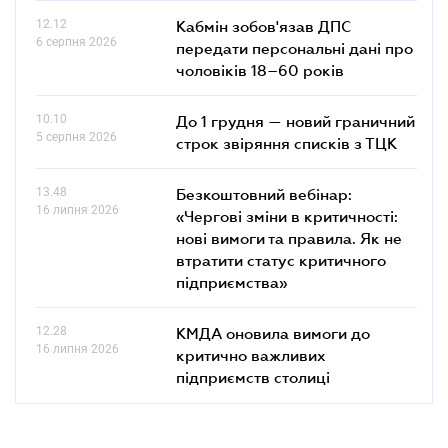
12.12
Кабмін зобов'язав ДПС
6 серпня 2026
передати персональні дані про
чоловіків 18–60 років
10.10
До 1 грудня — новий граничний
5 серпня 2026
строк звіряння списків з ТЦК
13.48
Безкоштовний вебінар:
16 липня 2026
«Чергові зміни в критичності:
нові вимоги та правила. Як не
втратити статус критичного
підприємства»
12.28
КМДА оновила вимоги до
16 липня 2026
критично важливих
підприємств столиці