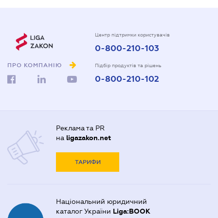
Центр підтримки користувачів
0-800-210-103
ПРО КОМПАНІЮ
Підбір продуктів та рішень
0-800-210-102
Реклама та PR
на
ligazakon.net
ТАРИФИ
Національний юридичний
каталог України
Liga:BOOK