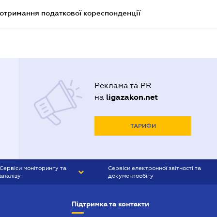
еотримання податкової кореспонденції
Реклама та PR
ligazakon.net
на
ТАРИФИ
Сервіси моніторингу та
Сервіси електронної звітності та
аналізу
документообігу
CONTR AGENT
Liga:REPORT
Підтримка та контакти
SMS-МАЯК