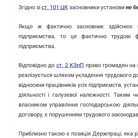
Згідно зі
ст. 101 ЦК
засновники установи
не б
Якщо ж фактично засновник здійснює щ
підприємства, то це фактично трудові ф
підприємства.
Відповідно до
ст. 2 КЗпП
право громадян на
реалізується шляхом укладення трудового д
відносини працівників усіх підприємств, уста
діяльності і галузевої належності. Таким 
власником управління господарською діяль
договору, є порушенням трудового законодав
Приблизно такою є позиція Держпраці, яка 