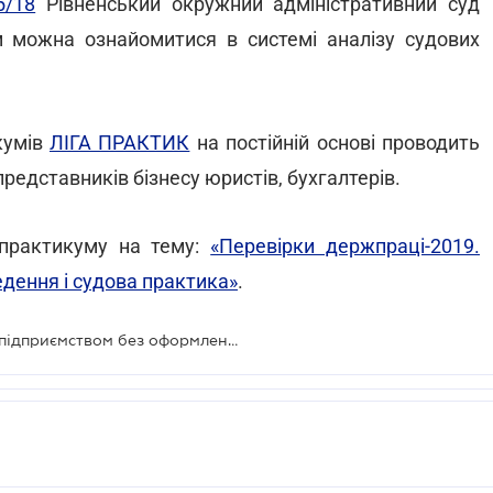
5/18
Рівненський окружний адміністративний суд
м можна ознайомитися в системі аналізу судових
кумів
ЛІГА ПРАКТИК
на постійній основі проводить
редставників бізнесу юристів, бухгалтерів.
 практикуму на тему:
«Перевірки держпраці-2019.
едення і судова практика»
.
Власник не може щодня керувати підприємством без оформлення трудових відносин