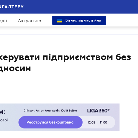
ХГАЛТЕРУ
одії
Актуально
Бізнес під час війни
керувати підприємством без
дносин