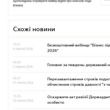
Щопонеділка отримуйте weekly-digest про ключові події
бізнесу
Схожі новини
10.01
Безкоштовний вебінар "Бізнес під
6 серпня 2026
2026"
09.00
Головне за тиждень: державний 
3 серпня 2026
09.47
Перезавантаження строків податк
31 липня 2026
обчислення строків давності "з ч
15.29
Оскаржити акт ревізії Держаудит
30 липня 2026
особисто