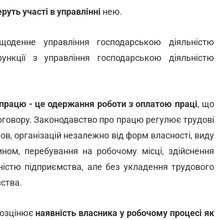
еруть участі в управлінні
нею.
оденне управління господарською діяльністю
ункції з управління господарською діяльністю
працю - це одержання роботи з оплатою праці
, що
оговору. Законодавство про працю регулює трудові
нов, організацій незалежно від форм власності, виду
чином, перебування на робочому місці, здійснення
ністю підприємства, але без укладення трудового
ства.
розцінює
наявність власника у робочому процесі як