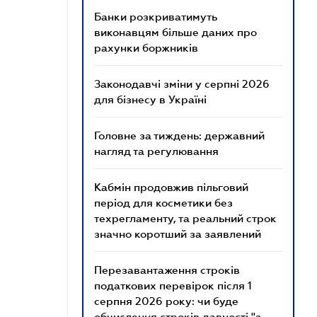
Банки розкриватимуть
виконавцям більше даних про
рахунки боржників
Законодавчі зміни у серпні 2026
для бізнесу в Україні
Головне за тиждень: державний
нагляд та регулювання
Кабмін продовжив пільговий
період для косметики без
техрегламенту, та реальний строк
значно коротший за заявлений
Перезавантаження строків
податкових перевірок після 1
серпня 2026 року: чи буде
обчислення строків давності "з