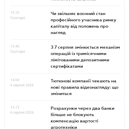
15.10
Чи звільняє воєнний стан
Сьогодні
професійного учасника ринку
капіталу від положень про
нагляд
13.40
З 7 серпня змінюється механізм
Сьогодні
операцій із тримісячними
лімітованими депозитними
сертифікатами
14.04
Тютюнові компанії чекають на
6 серпня 2026
нові правила відеонагляду: що
зміниться
13.13
Розрахунки через два банки
6 серпня 2026
більше не блокують
компенсацію вартості
агротехніки