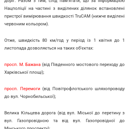
доріг. Разом з тим, слід пам'ятати, що за інформацією
Нацполіції на частині з виділених ділянок встановлені
пристрої вимірювання швидкості TruCAM (нижче виділені
червоним кольором).
Отже, швидкість 80 км/год у період із 1 квітня до 1
листопада дозволяється на таких об'єктах:
просп. М. Бажана
(від Південного мостового переходу до
Харківської площі);
просп. Перемоги
(від Повітрофлотського шляхопроводу
до вул. Чорнобильської);
Велика Кільцева дорога (від вул. Міської до перетину з
вул. Газопровідною та від вул. Газопровідної до
Мінського проспекту);