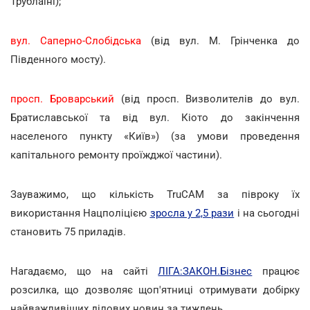
Трублаїні);
вул. Саперно-Слобідська
(від вул. М. Грінченка до
Південного мосту).
просп. Броварський
(від просп. Визволителів до вул.
Братиславської та від вул. Кіото до закінчення
населеного пункту «Київ») (за умови проведення
капітального ремонту проїжджої частини).
Зауважимо, що кількість TruCAM за півроку їх
використання Нацполіцією
зросла у 2,5 рази
і на сьогодні
становить 75 приладів.
Нагадаємо, що на сайті
ЛІГА:ЗАКОН.Бізнес
працює
розсилка, що дозволяє щоп'ятниці отримувати добірку
найважливіших ділових новин за тиждень.