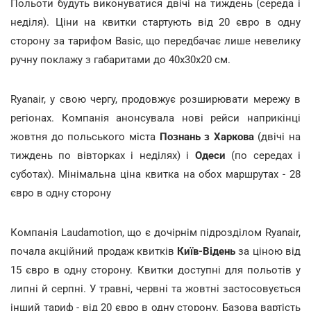
Польоти будуть виконуватися двічі на тиждень (середа і
неділя). Ціни на квитки стартують від 20 євро в одну
сторону за тарифом Basic, що передбачає лише невелику
ручну поклажу з габаритами до 40х30х20 см.
Ryanair, у свою чергу, продовжує розширювати мережу в
регіонах. Компанія анонсувала нові рейси наприкінці
жовтня до польського міста
Познань з Харкова
(двічі на
тиждень по вівторках і неділях) і
Одеси
(по середах і
суботах). Мінімальна ціна квитка на обох маршрутах - 28
євро в одну сторону
Компанія Laudamotion, що є дочірнім підрозділом Ryanair,
почала акційний продаж квитків
Київ-Відень
за ціною від
15 євро в одну сторону. Квитки доступні для польотів у
липні й серпні. У травні, червні та жовтні застосовується
інший тариф - від 20 євро в одну сторону. Базова вартість