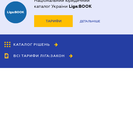
Національний юридичний
каталог України
Liga:BOOK
ТАРИФИ
ДЕТАЛЬНІШЕ
КАТАЛОГ РІШЕНЬ
ВСІ ТАРИФИ ЛІГА:ЗАКОН
Співробітництво
Агенти
Дилери
Політика конфіденційності
Умови використання сайту
Реклама
Блог