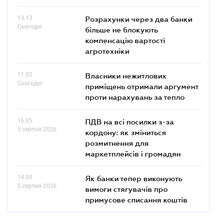
13.13
Розрахунки через два банки
Сьогодні
більше не блокують
компенсацію вартості
агротехніки
11.02
Власники нежитлових
Сьогодні
приміщень отримали аргумент
проти нарахувань за тепло
16.05
ПДВ на всі посилки з-за
5 серпня 2026
кордону: як зміниться
розмитнення для
маркетплейсів і громадян
14.09
Як банки тепер виконують
5 серпня 2026
вимоги стягувачів про
примусове списання коштів