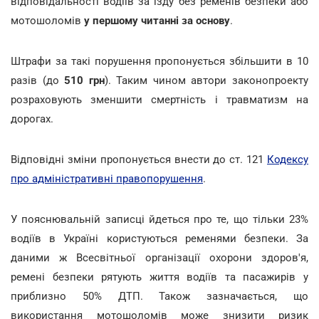
відповідальності водіїв за їзду без ременів безпеки або
мотошоломів
у першому читанні за основу
.
Штрафи за такі порушення пропонується збільшити в 10
разів (до
510 грн
). Таким чином автори законопроекту
розраховують зменшити смертність і травматизм на
дорогах.
Відповідні зміни пропонується внести до ст. 121
Кодексу
про адміністративні правопорушення
.
У пояснювальній записці йдеться про те, що тільки 23%
водіїв в Україні користуються ременями безпеки. За
даними ж Всесвітньої організації охорони здоров'я,
ремені безпеки рятують життя водіїв та пасажирів у
приблизно 50% ДТП. Також зазначається, що
використання мотошоломів може знизити ризик