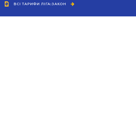
ВСІ ТАРИФИ ЛІГА:ЗАКОН
Співробітництво
Агенти
Дилери
Політика конфіденційності
Умови використання сайту
Реклама
Блог
Новини компанії
Керівництва
Каталоги компаній
Теми в центрі уваги
Підтримка та контакти