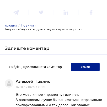
Головна
/
Новини
/
Непристебнутих водіїв хочуть карати жорсткіше
Залиште коментар
Увійдіть, щоб залишити коментар
увійти
Алексей Павлик
16.00, 12 Квітня 2019
Это мое личное - пристегнут или нет.
А аваковским, лучше бы заниматься неправильно
припаркованными и так далее. Так званые