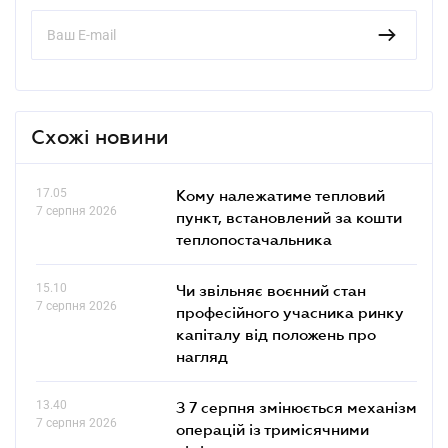
Схожі новини
17.05
Кому належатиме тепловий
7 серпня 2026
пункт, встановлений за кошти
теплопостачальника
15.10
Чи звільняє воєнний стан
7 серпня 2026
професійного учасника ринку
капіталу від положень про
нагляд
13.40
З 7 серпня змінюється механізм
7 серпня 2026
операцій із тримісячними