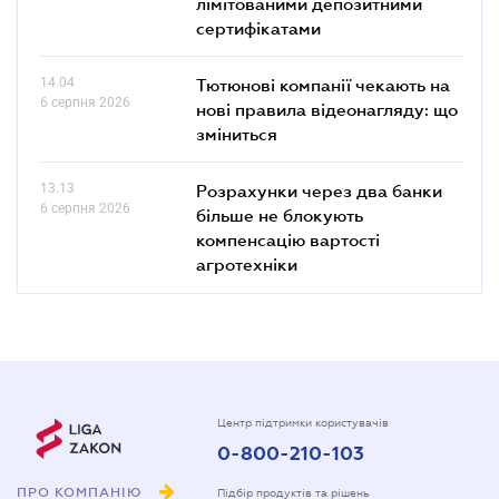
лімітованими депозитними
сертифікатами
14.04
Тютюнові компанії чекають на
6 серпня 2026
нові правила відеонагляду: що
зміниться
13.13
Розрахунки через два банки
6 серпня 2026
більше не блокують
компенсацію вартості
агротехніки
Центр підтримки користувачів
0-800-210-103
ПРО КОМПАНІЮ
Підбір продуктів та рішень