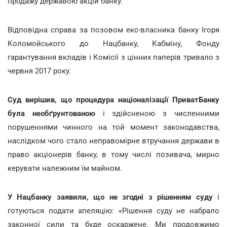
продажу державою акцій банку.
Відповідна справа за позовом екс-власника банку Ігоря
Коломойського до Нацбанку, Кабміну, Фонду
гарантування вкладів і Комісії з цінних паперів тривало з
червня 2017 року.
Суд вирішив, що процедура націоналізації ПриватБанку
була
необґрунтованою
і здійсненою з численними
порушеннями чинного на той момент законодавства,
наслідком чого стало неправомірне втручання держави в
право акціонерів банку, в тому числі позивача, мирно
керувати належним їм майном.
У Нацбанку
заявили
, що не згодні з рішенням суду
і
готуються подати апеляцію: «Рішення суду не набрало
законної сили та буде оскаржене. Ми продовжимо