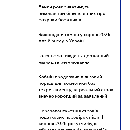
Банки розкриватимуть
виконавцям більше даних про
рахунки боржників
Законодавчі зміни у серпні 2026
для бізнесу в Україні
Головне за тиждень: державний
нагляд та регулювання
Кабмін продовжив пільговий
період для косметики без
техрегламенту, та реальний строк
значно коротший за заявлений
Перезавантаження строків
податкових перевірок після 1
серпня 2026 року: чи буде
обчислення строків давності "з