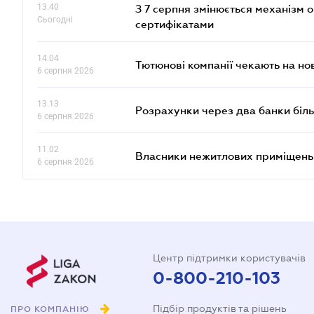
13.40
З 7 серпня змінюється механізм 
Сьогодні
сертифікатами
14.04
Тютюнові компанії чекають на но
6 серпня 2026
13.13
Розрахунки через два банки біль
6 серпня 2026
11.02
Власники нежитлових приміщень 
6 серпня 2026
Центр підтримки користувачів
0-800-210-103
Підбір продуктів та рішень
ПРО КОМПАНІЮ