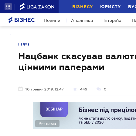
БІЗНЕСУ
ЮРИСТУ
БУ
БІЗНЕС
Новини
Аналітика
Інтерв'ю
П
Галузі
Нацбанк скасував валютн
цінними паперами
10 травня 2019, 12:47
449
0
Реклама