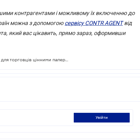
ашими контрагентами і можливому їх включенню до
 країн можна з допомогою
сервісу CONTR AGENT
від
та, який вас цікавить, прямо зараз, оформивши
Нацбанк скасував валютні ліцензії для торговців цінними паперами
увійти