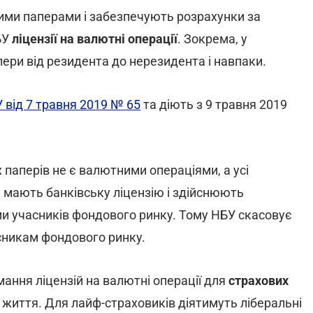
нними паперами і забезпечують розрахунки за
БУ
ліцензії на валютні операції
. Зокрема, у
пери від резидента до нерезидента і навпаки.
від 7 травня 2019 № 65
та діють з 9 травня 2019
 паперів не є валютними операціями, а усі
 мають банківську ліцензію і здійснюють
ми учасників фондового ринку. Тому НБУ скасовує
асникам фондового ринку.
ання ліцензій на валютні операції для
страхових
я життя. Для лайф-страховиків діятимуть ліберальні