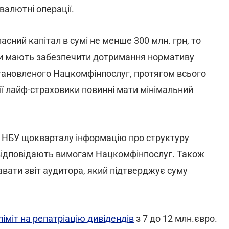
валютні операції.
сний капітал в сумі не менше 300 млн. грн, то
они мають забезпечити дотримання нормативу
становленого Нацкомфінпослуг, протягом всього
зії лайф-страховики повинні мати мінімальний
до НБУ щокварталу інформацію про структуру
і відповідають вимогам Нацкомфінпослуг. Також
авати звіт аудитора, який підтверджує суму
іміт на репатріацію дивідендів
з 7 до 12 млн.євро.