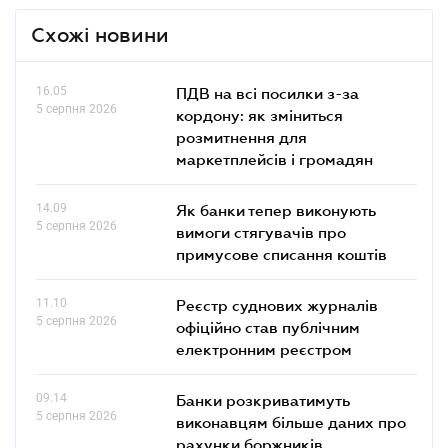
Схожі новини
16.05
ПДВ на всі посилки з-за
5 серпня 2026
кордону: як зміниться
розмитнення для
маркетплейсів і громадян
14.09
Як банки тепер виконують
5 серпня 2026
вимоги стягувачів про
примусове списання коштів
11.10
Реєстр суднових журналів
5 серпня 2026
офіційно став публічним
електронним реєстром
09.14
Банки розкриватимуть
5 серпня 2026
виконавцям більше даних про
рахунки боржників