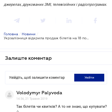
джерелах, друкованих ЗМІ, телевізійних і радіопрограмах.
Головна
/
Новини
/
Укрзалізниця відкрила продаж білетів на 18 поїздів до моря
Залиште коментар
Увійдіть, щоб залишити коментар
увійти
Volodymyr Palyvoda
14.56, 21 Травня 2019
Так білетів чи квитків? А то не знаю, що купувати?
:)