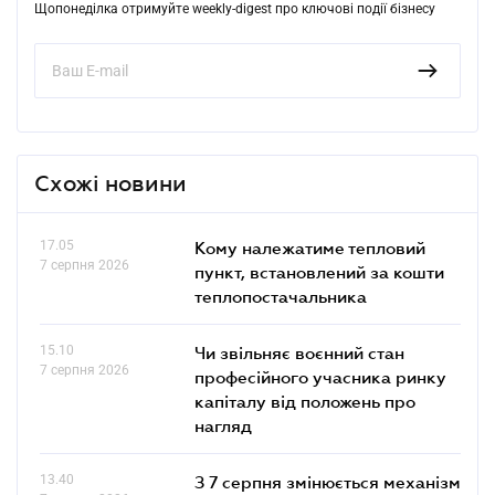
Щопонеділка отримуйте weekly-digest про ключові події бізнесу
Схожі новини
17.05
Кому належатиме тепловий
7 серпня 2026
пункт, встановлений за кошти
теплопостачальника
15.10
Чи звільняє воєнний стан
7 серпня 2026
професійного учасника ринку
капіталу від положень про
нагляд
13.40
З 7 серпня змінюється механізм