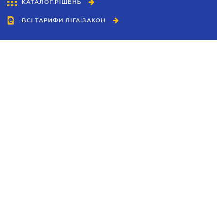
КАТАЛОГ РІШЕНЬ
ВСІ ТАРИФИ ЛІГА:ЗАКОН
Співробітництво
Агенти
Дилери
Політика конфіденційності
Умови використання сайту
Реклама
Блог
Новини компанії
Керівництва
Каталоги компаній
Теми в центрі уваги