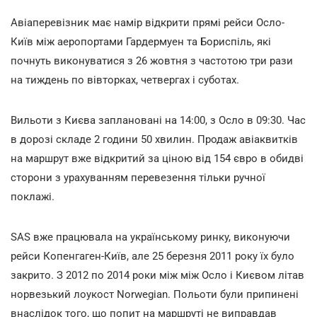
Авіаперевізник має намір відкрити прямі рейси Осло-
Київ між аеропортами Гардермуен та Бориспіль, які
почнуть виконуватися з 26 жовтня з частотою три рази
на тиждень по вівторках, четвергах і суботах.
Вильоти з Києва заплановані на 14:00, з Осло в 09:30. Час
в дорозі складе 2 години 50 хвилин. Продаж авіаквитків
на маршрут вже відкритий за ціною від 154 євро в обидві
сторони з урахуванням перевезення тільки ручної
поклажі.
SAS вже працювала на українському ринку, виконуючи
рейси Копенгаген-Київ, але 25 березня 2011 року їх було
закрито. З 2012 по 2014 роки між між Осло і Києвом літав
норвезький лоукост Norwegian. Польоти були припинені
внаслідок того, що попит на маршруті не виправдав