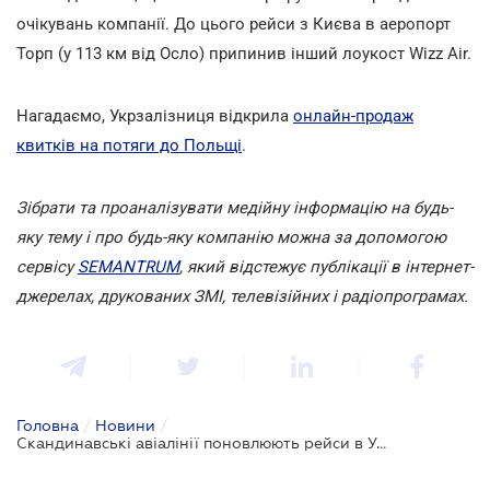
очікувань компанії. До цього рейси з Києва в аеропорт
Торп (у 113 км від Осло) припинив інший лоукост Wizz Air.
Нагадаємо, Укрзалізниця відкрила
онлайн-продаж
квитків на потяги до Польщі
.
Зібрати та проаналізувати медійну інформацію на будь-
яку тему і про будь-яку компанію можна за допомогою
сервісу
SEMANTRUM
, який відстежує публікації в інтернет-
джерелах, друкованих ЗМІ, телевізійних і радіопрограмах.
Головна
/
Новини
/
Скандинавські авіалінії поновлюють рейси в Україну