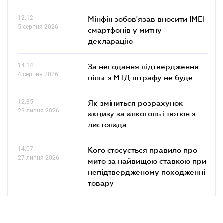
12.12
Мінфін зобов'язав вносити IMEI
5 серпня 2026
смартфонів у митну
декларацію
14.14
За неподання підтвердження
4 серпня 2026
пільг з МТД штрафу не буде
12.35
Як зміниться розрахунок
29 липня 2026
акцизу за алкоголь і тютюн з
листопада
14.07
Кого стосується правило про
27 липня 2026
мито за найвищою ставкою при
непідтвердженому походженні
товару