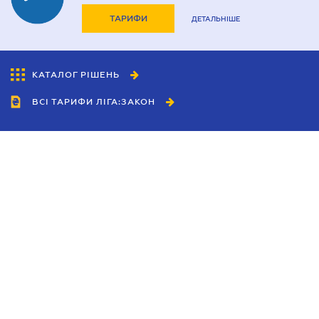
ТАРИФИ
ДЕТАЛЬНІШЕ
КАТАЛОГ РІШЕНЬ
ВСІ ТАРИФИ ЛІГА:ЗАКОН
Співробітництво
Агенти
Дилери
Політика конфіденційності
Умови використання сайту
Реклама
Блог
Новини компанії