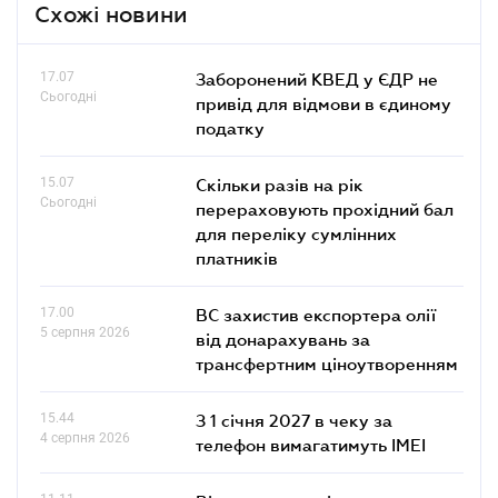
Схожі новини
17.07
Заборонений КВЕД у ЄДР не
Сьогодні
привід для відмови в єдиному
податку
15.07
Скільки разів на рік
Сьогодні
перераховують прохідний бал
для переліку сумлінних
платників
17.00
ВС захистив експортера олії
5 серпня 2026
від донарахувань за
трансфертним ціноутворенням
15.44
З 1 січня 2027 в чеку за
4 серпня 2026
телефон вимагатимуть IMEI