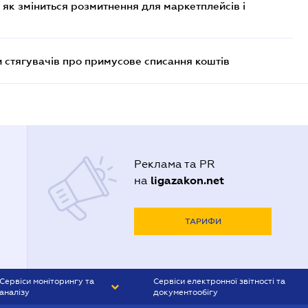
 як зміниться розмитнення для маркетплейсів і
 стягувачів про примусове списання коштів
Реклама та PR
ligazakon.net
на
ТАРИФИ
Сервіси моніторингу та
Сервіси електронної звітності та
аналізу
документообігу