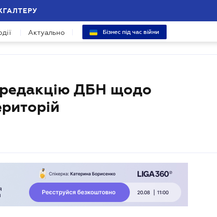
ХГАЛТЕРУ
одії
Актуально
Бізнес під час війни
 редакцію ДБН щодо
ериторій