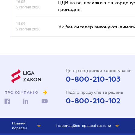
16.05
ПДВ на всі посилки з-за кордону:
5 серпня 2026
громадян
14.09
Як банки тепер виконують вимоги
5 серпня 2026
Центр підтримки користувачів
0-800-210-103
Підбір продуктів та рішень
ПРО КОМПАНІЮ
0-800-210-102
Новинні
Інформаційно-правові системи
портали