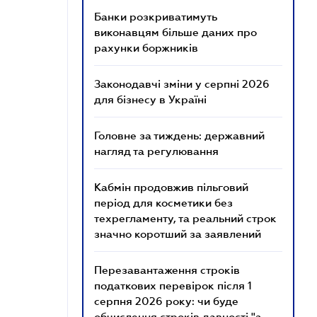
Банки розкриватимуть
виконавцям більше даних про
рахунки боржників
Законодавчі зміни у серпні 2026
для бізнесу в Україні
Головне за тиждень: державний
нагляд та регулювання
Кабмін продовжив пільговий
період для косметики без
техрегламенту, та реальний строк
значно коротший за заявлений
Перезавантаження строків
податкових перевірок після 1
серпня 2026 року: чи буде
обчислення строків давності "з