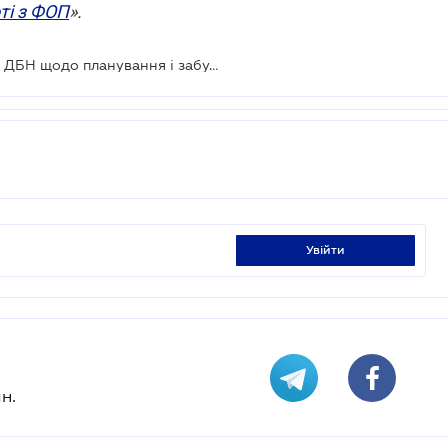
оті з ФОП
».
Опубліковано остаточну редакцію ДБН щодо планування і забудови територій
увійти
н.