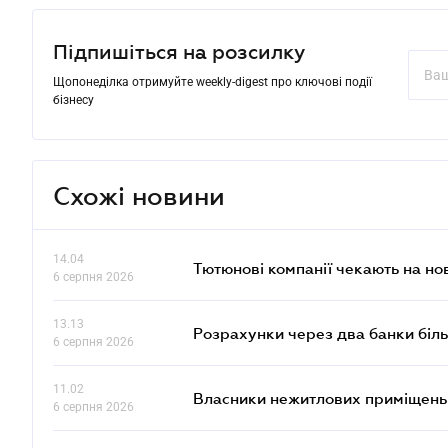
Підпишіться на розсилку
Щопонеділка отримуйте weekly-digest про ключові події
бізнесу
Схожі новини
14.04
Тютюнові компанії чекають на но
6 серпня 2026
13.13
Розрахунки через два банки біль
6 серпня 2026
11.02
Власники нежитлових приміщень 
6 серпня 2026