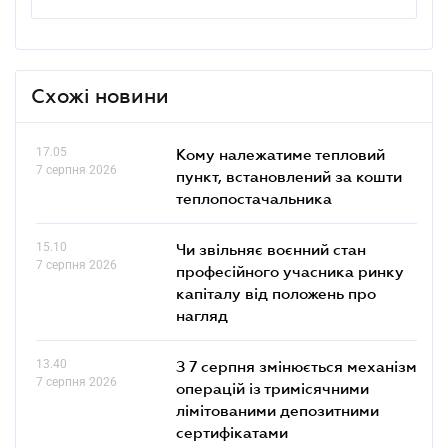
Схожі новини
17.05
Кому належатиме тепловий
7 серпня 2026
пункт, встановлений за кошти
теплопостачальника
15.10
Чи звільняє воєнний стан
7 серпня 2026
професійного учасника ринку
капіталу від положень про
нагляд
13.40
З 7 серпня змінюється механізм
7 серпня 2026
операцій із тримісячними
лімітованими депозитними
сертифікатами