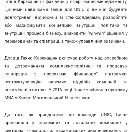
Гаяне Каракашян - фахівець у сфері бізнес-менеджменту.
Цінними навичками Гаяне для UNIC є вміння будувати
довготривалі відносини зі стейкхолдерами, розробляти
або модифікувати концепцію, внутрішні політики та
внутрішні процеси бізнесу, знаходити “win-win” рішення у
перемовинах та співпраці, а також управління ризиками.
Досвід Гаяне Каракашян включає роботу над розробкою
та дотриманням комплаєнс-політик та процедур,
співпрацю з проектами фінансової підтримки,
реструктуризацію окремих відділів компаній та
оптимізацію витрат. У 2016 році Гаяне закінчила програму
MBA у Києво-Могилянський бізнес-школі.
До того, як приєднатися до команди UNIC, Гаяне
працювала у іноземних та локальних компаніях у
секторах IT-технологій, пасажирських авіаперевезень та