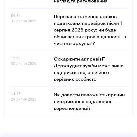
нагляд та регулювання
09.47
Перезавантаження строків
31 липня 2026
податкових перевірок після 1
серпня 2026 року: чи буде
обчислення строків давності "з
чистого аркуша"?
15.29
Оскаржити акт ревізії
30 липня 2026
Держаудитслужби може лише
підприємство, а не його
керівник особисто
14.15
Як довести поважність причин
29 липня 2026
неотримання податкової
кореспонденції