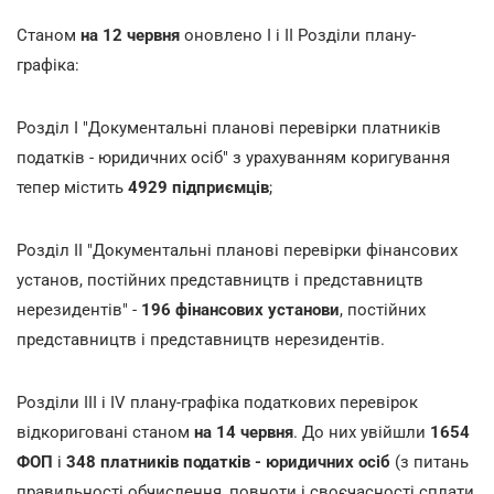
Станом
на 12 червня
оновлено I і II Розділи плану-
графіка:
Розділ I "Документальні планові перевірки платників
податків - юридичних осіб" з урахуванням коригування
тепер містить
4929 підприємців
;
Розділ II "Документальні планові перевірки фінансових
установ, постійних представництв і представництв
нерезидентів" -
196 фінансових установи
, постійних
представництв і представництв нерезидентів.
Розділи III і IV плану-графіка податкових перевірок
відкориговані станом
на 14 червня
. До них увійшли
1654
ФОП
і
348 платників податків - юридичних осіб
(з питань
правильності обчислення, повноти і своєчасності сплати