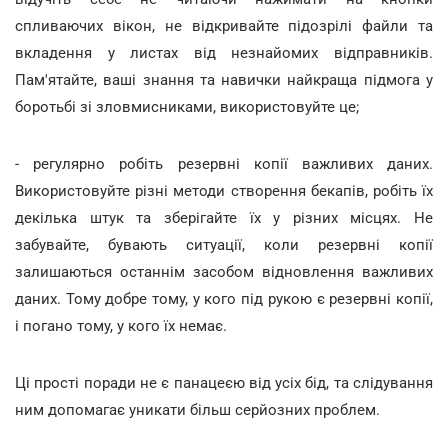
спливаючих вікон, не відкривайте підозрілі файли та
вкладення у листах від незнайомих відправників.
Пам'ятайте, ваші знання та навички найкраща підмога у
боротьбі зі зловмисниками, використовуйте це;
- регулярно робіть резервні копії важливих даних.
Використовуйте різні методи створення бекапів, робіть їх
декілька штук та зберігайте їх у різних місцях. Не
забувайте, бувають ситуації, коли резервні копії
залишаються останнім засобом відновлення важливих
даних. Тому добре тому, у кого під рукою є резервні копії,
і погано тому, у кого їх немає.
Ці прості поради не є панацеєю від усіх бід, та слідування
ним допомагає уникати більш серйозних проблем.