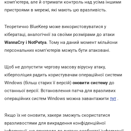
комп'ютера, але й отримати контроль над усіма іншими
пристроями в мережі, які мають цю вразливість.
Теоретично BlueKeep може використовуватися у
кібератаці, аналогічнії за своїми розмірами до атаки
WannaCry і NotPetya
. Тому на даний момент мільйони
персональних комп'ютерів можуть бути атаковані.
Щоб не допустити чергову масову вірусну атаку,
кіберполіция радить користувачам операційної системи
Windows (більш старих її версій)
оновити систему
до
останньої версії. Встановлення патча для вразливих
операційних систем Windows можна завантажити
тут
.
Якщо їх не оновити, хакери зможуть скористатися
вразливостями для викрадення конфіденційної
інформації, що призведе до витоку особистої інформації,