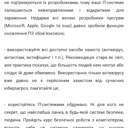
не підтримуються їх розробниками, тому ваші ІТ-системи
залишаються невиправленими і відкритими для
зараження. Недарма всі великі розробники програм
(Microsoft, Apple, Google та інші) давно зробили функцію
оновлення ПЗ обов'язковою;
- використовуйте всі доступні засоби захисту (антивірус,
антиспам, антифішинг і т.п.). Рекомендація стара як світ,
але практика показує, що більшість людей нею нехтує або
слідує їй дуже обмежено. Використання тільки антивірусу
вже давно не є серйозним захистом від сучасних
кіберзагроз, пам'ятайте це;
- користуйтесь ІТ-системами обдумано. Ні для кого не
секрет, що найслабша ланка, в будь-якій системі безпеки,
людина. Пройдіть курс безпечної роботи з комп'ютером,
відучіть себе не читаючи нажимати на кнопки