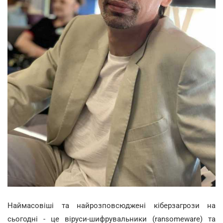
Наймасовіші та найрозповсюджені кіберзагрози на
сьогодні - це віруси-шифрувальники (ransomeware) та