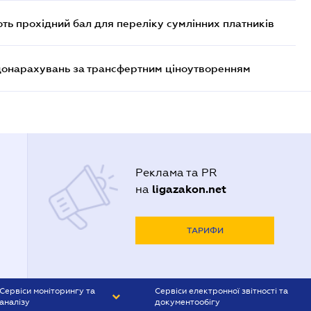
ють прохідний бал для переліку сумлінних платників
 донарахувань за трансфертним ціноутворенням
Реклама та PR
ligazakon.net
на
ТАРИФИ
Сервіси моніторингу та
Сервіси електронної звітності та
аналізу
документообігу