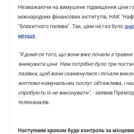
Незважаючи на вимушене підвищення ціни га
міжнародних фінансових інститутів, НАК "Наф
"блакитного палива". Так, ціни на газ було
зни
менше
.
"Я домігся того, що вони вже почали з травня (і 
знижувати ціни. Нам потрібно було три постан
лазівки, щоб вони схаменулися і почали вико
житлово-комунальних послуг обтяжлива, і наше
спробують їх не виконувати",
- заявив Прем'єр
телеканалів.
Наступним кроком буде контроль за місцев