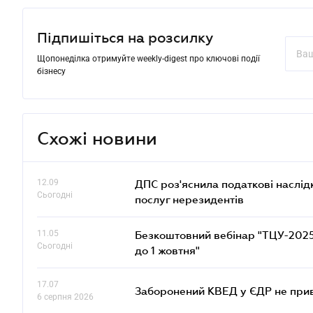
Підпишіться на розсилку
Щопонеділка отримуйте weekly-digest про ключові події
бізнесу
Схожі новини
12.09
ДПС роз'яснила податкові наслід
Сьогодні
послуг нерезидентів
11.05
Безкоштовний вебінар "ТЦУ-2025: 
Сьогодні
до 1 жовтня"
17.07
Заборонений КВЕД у ЄДР не прив
6 серпня 2026