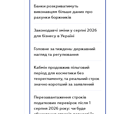
Банки розкриватимуть
виконавцям більше даних про
рахунки боржників
Законодавчі зміни у серпні 2026
для бізнесу в Україні
Головне за тиждень: державний
нагляд та регулювання
Кабмін продовжив пільговий
період для косметики без
техрегламенту, та реальний строк
значно коротший за заявлений
Перезавантаження строків
податкових перевірок після 1
серпня 2026 року: чи буде
обчислення строків давності "з