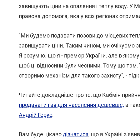
завищують ціни на опалення і теплу воду. У М
правова допомога, яка у всіх регіонах отри
"Ми будемо подавати позови до місцевих теп
завищувати ціни. Таким чином, ми очікуємо зн
Я розумію, що я - прем'єр України, але в якомус
щоб ці відносини були чесними. Тому що там, 
створимо механізм для такого захисту", - під
Читайте докладніше про те, що Кабмін прийн
продавати газ для населення дешевше,
а так
Андрій Герус
.
Вам буде цікаво
дізнатися
, що в Україні з'яв