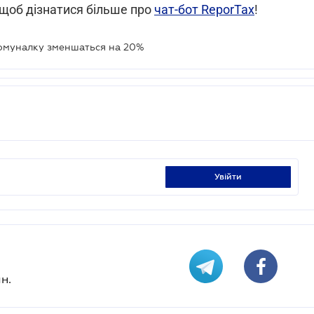
 щоб дізнатися більше про
чат-бот ReporTax
!
комуналку зменшаться на 20%
увійти
н.