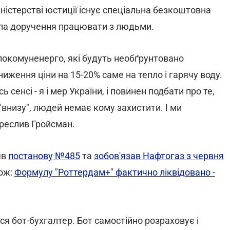
іністерстві юстиції існує спеціальна безкоштовна
мала доручення працювати з людьми.
локомуненерго, які будуть необґрунтовано
иження ціни на 15-20% саме на тепло і гарячу воду.
ь сенсі - я і мер України, і повинен подбати про те,
"внизу", людей немає кому захистити. І ми
креслив Гройсман.
яв
постанову №485
та
зобов'язав Нафтогаз з червня
ож:
Формулу "Роттердам+" фактично ліквідовано -
ився бот-бухгалтер. Бот самостійно розраховує і