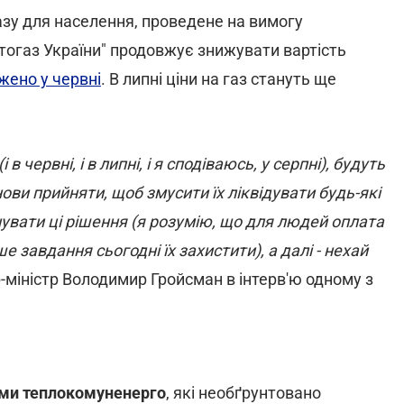
зу для населення, проведене на вимогу
тогаз України" продовжує знижувати вартість
жено у червні
. В липні ціни на газ стануть ще
в червні, і в липні, і я сподіваюсь, у серпні), будуть
ови прийняти, щоб змусити їх ліквідувати будь-які
нувати ці рішення (я розумію, що для людей оплата
 завдання сьогодні їх захистити), а далі - нехай
-міністр Володимир Гройсман в інтерв'ю одному з
ими теплокомуненерго
, які необґрунтовано