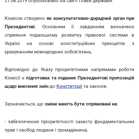
21.06.2019 опубліковано на сайті глави держави.
Комісію створено
як консультативно-дорадчий орган при
Президентові
. Основним її завданням визначено
сприяння подальшому розвитку правової системи в
Україні на основі конституційних принципів з
урахуванням міжнародних зобов'язань.
Відповідно до Указу пріоритетними напрямами роботи
Комісії є
підготовка та подання Президентові пропозицій
щодо внесення змін
до
Конституції
та законів.
Зазначається, що
зміни мають бути спрямовані на
:
- забезпечення пріоритетності захисту фундаментальних
прав і свобод людини і громадянина;