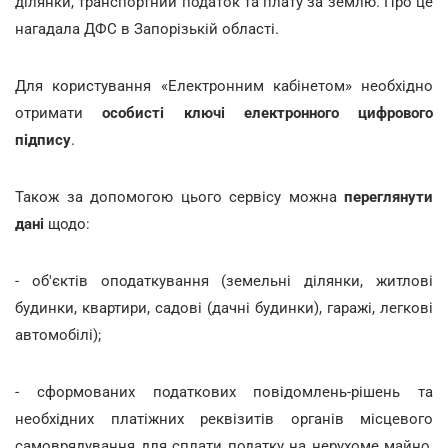
ділянки, транспортний податок та плату за землю. Про це
нагадала ДФС в Запорізькій області.
Для користування «Електронним кабінетом» необхідно
отримати
особисті ключі електронного цифрового
підпису
.
Також за допомогою цього сервісу можна
переглянути
дані
щодо:
- об'єктів оподаткування (земельні ділянки, житлові
будинки, квартири, садові (дачні будинки), гаражі, легкові
автомобілі);
- сформованих податкових повідомлень-рішень та
необхідних платіжних реквізитів органів місцевого
самоврядування для сплати податку на нерухоме майно,