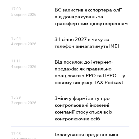
17.00
ВС захистив експортера олії
5 серпня 2026
від донарахувань за
трансфертним ціноутворенням
15.44
З 1 січня 2027 в чеку за
4 серпня 2026
телефон вимагатимуть IMEI
11.11
Від посилок до інтернет-
4 серпня 2026
продажів: як правильно
працювати з РРО та ПРРО – у
новому випуску TAX Podcast
15.39
Зміни у формі звіту про
3 серпня 2026
контрольовані іноземні
компанії стосуються всіх
контролюючих осіб
17.03
Голосування представника