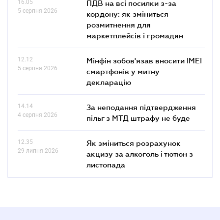
16.05
ПДВ на всі посилки з-за
5 серпня 2026
кордону: як зміниться
розмитнення для
маркетплейсів і громадян
12.12
Мінфін зобов'язав вносити IMEI
5 серпня 2026
смартфонів у митну
декларацію
14.14
За неподання підтвердження
4 серпня 2026
пільг з МТД штрафу не буде
12.35
Як зміниться розрахунок
29 липня 2026
акцизу за алкоголь і тютюн з
листопада