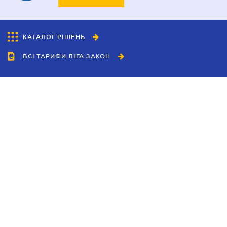
КАТАЛОГ РІШЕНЬ
ВСІ ТАРИФИ ЛІГА:ЗАКОН
Співробітництво
Агенти
Дилери
Політика конфіденційності
Умови використання сайту
Реклама
Блог
Новини компанії
Керівництва