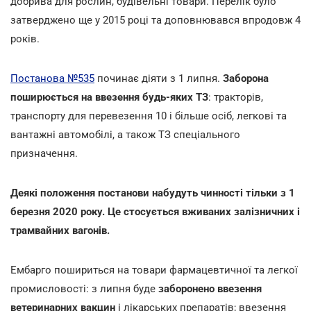
добрива для рослин, будівельні товари. Перелік було
затверджено ще у 2015 році та доповнювався впродовж 4
років.
Постанова №535
починає діяти з 1 липня.
Заборона
поширюється на ввезення будь-яких ТЗ
: тракторів,
транспорту для перевезення 10 і більше осіб, легкові та
вантажні автомобілі, а також ТЗ спеціального
призначення.
Деякі положення постанови набудуть чинності тільки з 1
березня 2020 року. Це стосується вживаних залізничних і
трамвайних вагонів.
Ембарго пошириться на товари фармацевтичної та легкої
промисловості: з липня буде
заборонено ввезення
ветеринарних вакцин
і лікарських препаратів; ввезення