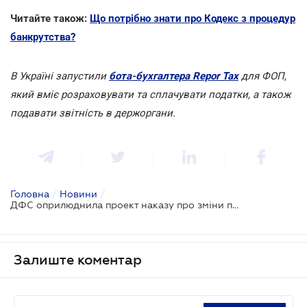
Читайте також:
Що потрібно знати про Кодекс з процедур
банкрутства?
В Україні запустили
бота-бухгалтера Repor Tax
для ФОП,
який вміє розраховувати та сплачувати податки, а також
подавати звітність в держоргани.
Головна
/
Новини
/
ДФС оприлюднила проект наказу про зміни порядку обліку платників ЄСВ
Залиште коментар