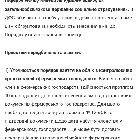
Порядку обліку платників єдиного внеску на
загальнообов'язкове державне соціальне страхування».
В
ДФС вбачають потребу уточнити деякі положення - саме
цим обґрунтована необхідність внесення змін до
Порядку у пояснювальній записці.
Проектом передбачено такі зміни:
1)
Уточнюється порядок взяття на облік в контролюючих
органах членів фермерських господарств
. Взяття на облік
членів фермерських господарств здійснюється протягом
10 календарних днів після внесення змін до установчих
документів фермерського господарства.
Для цього
необхідно подати
заяву за формою № 12-ЄСВ та
підтвердні документи щодо дати набуття членства у
фермерському господарстві. Це може бути договір/
декларація про створення сімейного фермерського