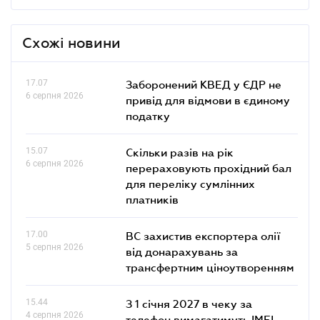
Схожі новини
17.07
Заборонений КВЕД у ЄДР не
6 серпня 2026
привід для відмови в єдиному
податку
15.07
Скільки разів на рік
6 серпня 2026
перераховують прохідний бал
для переліку сумлінних
платників
17.00
ВС захистив експортера олії
5 серпня 2026
від донарахувань за
трансфертним ціноутворенням
15.44
З 1 січня 2027 в чеку за
4 серпня 2026
телефон вимагатимуть IMEI