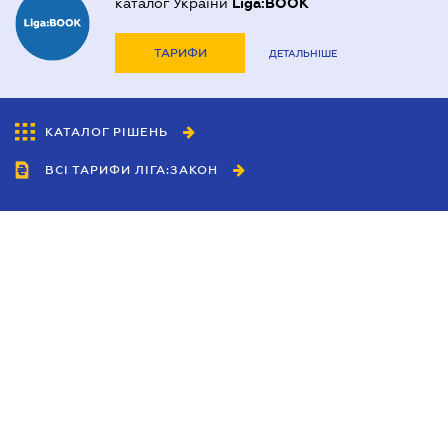
каталог України
Liga:BOOK
ТАРИФИ
ДЕТАЛЬНІШЕ
КАТАЛОГ РІШЕНЬ
ВСІ ТАРИФИ ЛІГА:ЗАКОН
Співробітництво
Агенти
Дилери
Політика конфіденційності
Умови використання сайту
Реклама
Блог