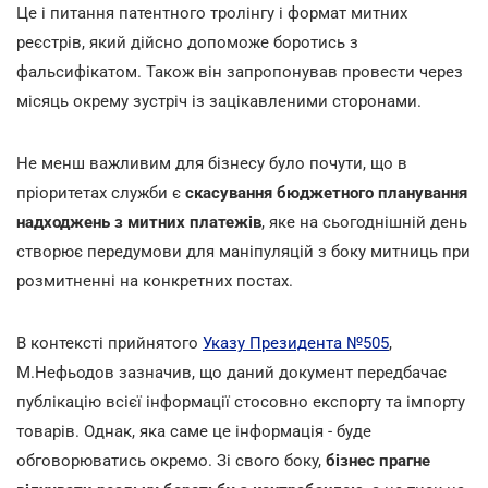
Це і питання патентного тролінгу і формат митних
реєстрів, який дійсно допоможе боротись з
фальсифікатом. Також він запропонував провести через
місяць окрему зустріч із зацікавленими сторонами.
Не менш важливим для бізнесу було почути, що в
пріоритетах служби є
скасування бюджетного планування
надходжень з митних платежів
, яке на сьогоднішній день
створює передумови для маніпуляцій з боку митниць при
розмитненні на конкретних постах.
В контексті прийнятого
Указу Президента №505
,
М.Нефьодов зазначив, що даний документ передбачає
публікацію всієї інформації стосовно експорту та імпорту
товарів. Однак, яка саме це інформація - буде
обговорюватись окремо. Зі свого боку,
бізнес прагне