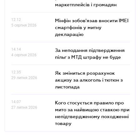
маркетплейсів і громадян
12.12
Мінфін зобов'язав вносити IMEI
5 серпня 2026
смартфонів у митну
декларацію
14.14
За неподання підтвердження
4 серпня 2026
пільг з МТД штрафу не буде
12.35
Як зміниться розрахунок
29 липня 2026
акцизу за алкоголь і тютюн з
листопада
14.07
Кого стосується правило про
27 липня 2026
мито за найвищою ставкою при
непідтвердженому походженні
товару