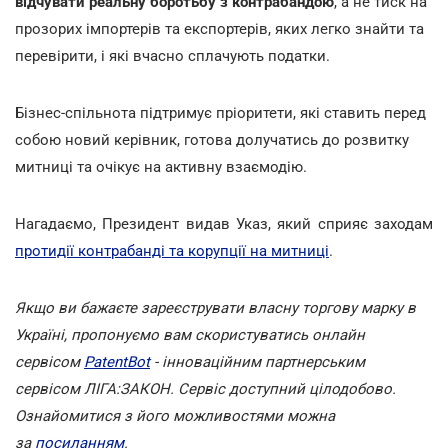
відчувати реальну боротьбу з контрабандою
, а не тиск на
прозорих імпортерів та експортерів, яких легко знайти та
перевірити, і які вчасно сплачують податки.
Бізнес-спільнота підтримує пріоритети, які ставить перед
собою новий керівник, готова долучатись до розвитку
митниці та очікує на активну взаємодію.
Нагадаємо, Президент видав Указ, який сприяє заходам
протидії контрабанді та корупції на митниці
.
Якщо ви бажаєте зареєструвати власну торгову марку в
Україні, пропонуємо вам скористуватись онлайн
сервісом
PatentBot
- інноваційним партнерським
сервісом ЛІГА:ЗАКОН. Сервіс доступний цілодобово.
Ознайомитися з його можливостями можна
за
посиланням
.