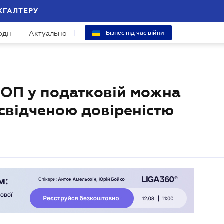
ХГАЛТЕРУ
одії
Актуально
Бізнес під час війни
ФОП у податковій можна
освідченою довіреністю