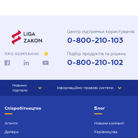
Центр підтримки користувачів
0-800-210-103
Підбір продуктів та рішень
ПРО КОМПАНІЮ
0-800-210-102
Новинні
Інформаційно-правові системи
портали
ЮРЛІГА
Право України
Співробітництво
Блог
БІЗНЕС
ГРАНД
БУХГАЛТЕР.ua
ПРАЙМ
Агенти
Новини компанії
Дилери
Керівництва
БУХГАЛТЕР ПРОФ