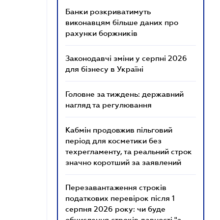
Банки розкриватимуть
виконавцям більше даних про
рахунки боржників
Законодавчі зміни у серпні 2026
для бізнесу в Україні
Головне за тиждень: державний
нагляд та регулювання
Кабмін продовжив пільговий
період для косметики без
техрегламенту, та реальний строк
значно коротший за заявлений
Перезавантаження строків
податкових перевірок після 1
серпня 2026 року: чи буде
обчислення строків давності "з