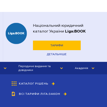
Національний юридичний
Liga:BOOK
каталог України
ТАРИФИ
ДЕТАЛЬНІШЕ
Періодичні видання та
Академія
довідники
ЮРИСТ&ЗАКОН
АКАДЕМІЯ ЛІГА:ЗАКОН
КАТАЛОГ РІШЕНЬ
БУХГАЛТЕР&ЗАКОН
ВСІ ТАРИФИ ЛІГА:ЗАКОН
ВІСНИК МСФЗ
ІНТЕРБУХ