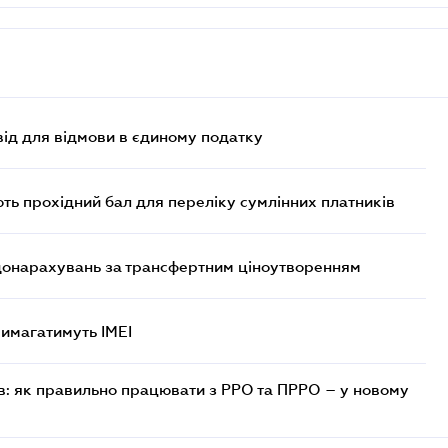
ід для відмови в єдиному податку
ють прохідний бал для переліку сумлінних платників
 донарахувань за трансфертним ціноутворенням
 вимагатимуть IMEI
в: як правильно працювати з РРО та ПРРО – у новому