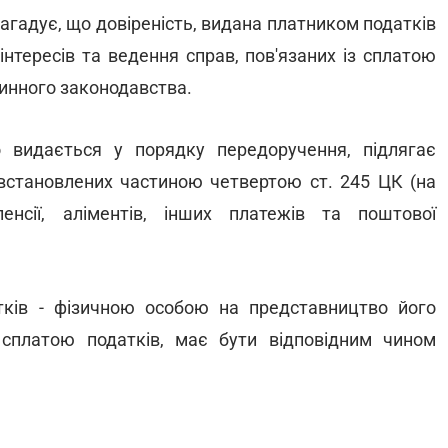
нагадує, що довіреність, видана платником податків
нтересів та ведення справ, пов'язаних із сплатою
чинного законодавства.
 видається у порядку передоручення, підлягає
 встановлених частиною четвертою ст. 245 ЦК (на
пенсії, аліментів, інших платежів та поштової
тків - фізичною особою на представництво його
з сплатою податків, має бути відповідним чином