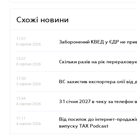
Схожі новини
17.07
Заборонений КВЕД у ЄДР не прив
6 серпня 2026
15.07
Скільки разів на рік перерахову
6 серпня 2026
17.00
ВС захистив експортера олії від
5 серпня 2026
15.44
З 1 січня 2027 в чеку за телефон
4 серпня 2026
11.11
Від посилок до інтернет-продажі
4 серпня 2026
випуску TAX Podcast