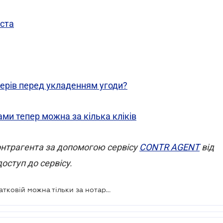
иста
ерів перед укладенням угоди?
ами тепер можна за кілька кліків
онтрагента за допомогою сервісу
CONTR AGENT
від
оступ до сервісу.
Представляти інтереси ФОП у податковій можна тільки за нотаріально посвідченою довіреністю