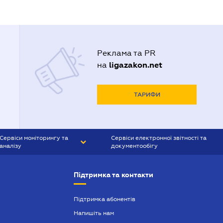
Реклама та PR
ligazakon.net
на
ТАРИФИ
Сервіси моніторингу та
Сервіси електронної звітності та
аналізу
документообігу
CONTR AGENT
Liga:REPORT
Підтримка та контакти
SMS-МАЯК
VERDICTUM
Підтримка абонентів
Напишіть нам
SEMANTRUM