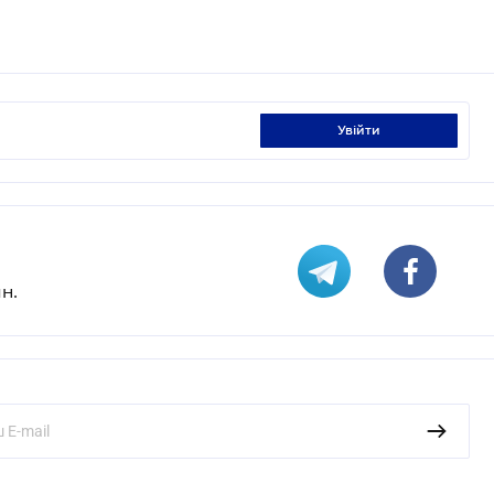
увійти
н.