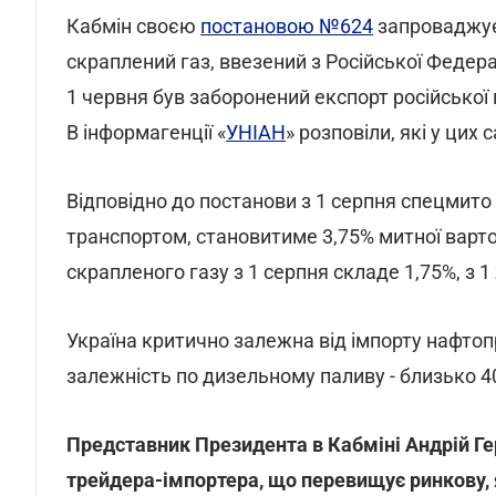
Кабмін своєю
постановою №624
запроваджує 
скраплений газ, ввезений з Російської Федерац
1 червня був заборонений експорт російської 
В інформагенції «
УНІАН
» розповіли, які у цих
Відповідно до постанови з 1 серпня спецмито
транспортом, становитиме 3,75% митної вартос
скрапленого газу з 1 серпня складе 1,75%, з 1
Україна критично залежна від імпорту нафтопр
залежність по дизельному паливу - близько 40
Представник Президента в Кабміні Андрій Г
трейдера-імпортера, що перевищує ринкову, я