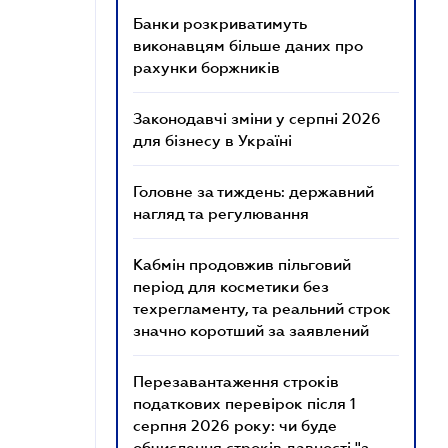
Банки розкриватимуть
виконавцям більше даних про
рахунки боржників
Законодавчі зміни у серпні 2026
для бізнесу в Україні
Головне за тиждень: державний
нагляд та регулювання
Кабмін продовжив пільговий
період для косметики без
техрегламенту, та реальний строк
значно коротший за заявлений
Перезавантаження строків
податкових перевірок після 1
серпня 2026 року: чи буде
обчислення строків давності "з