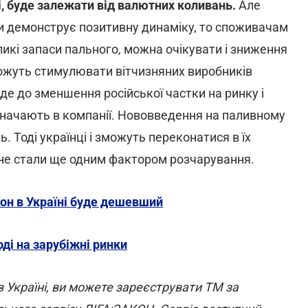
і, буде залежати від валютних коливань.
Але
ни демонструє позитивну динаміку, то споживачам
еликі запаси пального, можна очікувати і зниження
можуть стимулювати вітчизняних виробників
еде до зменшення російської частки на ринку і
значають в компанії. Нововведення на паливному
 Тоді українці і зможуть переконатися в їх
 не стали ще одним фактором розчарування.
он в Україні буде дешевший
оді на зарубіжні ринки
 Україні, ви можете зареєструвати ТМ за