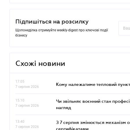
Підпишіться на розсилку
Щопонеділка отримуйте weekly-digest про ключові події
бізнесу
Схожі новини
17.05
Кому належатиме тепловий пункт
7 серпня 2026
15.10
Чи звільняє воєнний стан профес
7 серпня 2026
нагляд
13.40
З 7 серпня змінюється механізм 
7 серпня 2026
сертифікатами