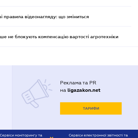
ві правила відеонагляду: що зміниться
ше не блокують компенсацію вартості агротехніки
Реклама та PR
ligazakon.net
на
ТАРИФИ
Сервіси моніторингу та
Сервіси електронної звітності та