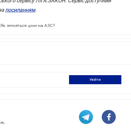
ського сервісу ЛІГА:ЗАКОН. Сервіс доступний
за
посиланням
.
 Як зміняться ціни на АЗС?
увійти
н.