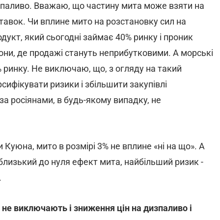
е паливо. Вважаю, що частину мита може взяти на
тавок. Чи вплине мито на розстановку сил на
дукт, який сьогодні займає 40% ринку і проник
іони, де продажі стануть неприбутковими. А морські
 ринку. Не виключаю, що, з огляду на такий
ифікувати ризики і збільшити закупівлі
за росіянами, в будь-якому випадку, не
 Куюна, мито в розмірі 3% не вплине «ні на що». А
близький до нуля ефект мита, найбільший ризик -
.
g не виключають і зниження цін на дизпаливо і