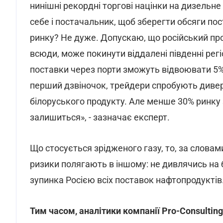
нинішні рекордні торгові націнки на дизельн
себе і постачальник, щоб зберегти обсяги пос
ринку? Не дуже. Допускаю, що російський про
всюди, може покинути віддалені південні рег
поставки через порти зможуть відвоювати 5%
перший дзвіночок, трейдери спробують диверс
білоруського продукту. Але менше 30% ринку 
залишиться», - зазначає експерт.
Що стосується зрідженого газу, то, за словами
ризики полягають в іншому: не дивлячись на 
зупинка Росією всіх поставок нафтопродуктів
Тим часом, аналітики компанії Pro-Consultin